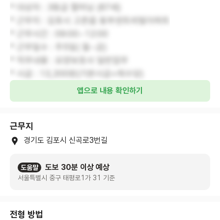
* 대상자 : 3등급 할머님 (87세)
* 근무지 : 김포시 고촌읍 동부센트레빌아파트
* 근무시간 : 09:00~12:00
* 근무일수 : 주5일( 월~금)
* 직무내용 : 요양보호사 일반업무
* 시급 : 13,200원(기본시급+제수당)
앱으로 내용 확인하기
근무지
경기도 김포시 신곡로3번길
도보 30분 이상 예상
도움말
서울특별시 중구 태평로1가 31 기준
전형 방법