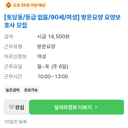
도보 30분 이상 예상
[토당동/등급 없음/90세/여성] 방문요양 요양보
호사 모집
급여
시급 14,500원
근무유형
방문요양
어르신정보
여성
근무요일
월~토 (주 6일)
근무시간
10:00~13:00
높은급여
초보가능
관심
일자리정보 더보기
10일전
등록