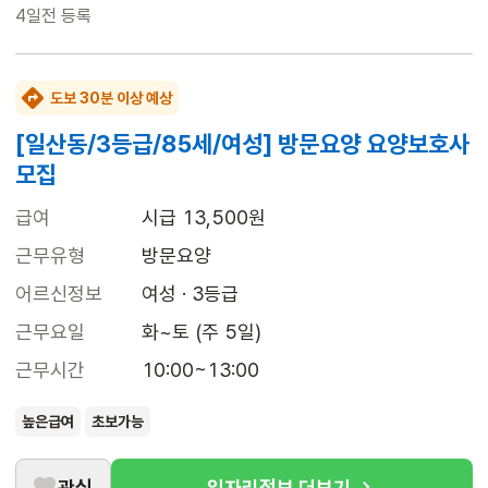
4일전
등록
도보 30분 이상 예상
[일산동/3등급/85세/여성] 방문요양 요양보호사
모집
급여
시급 13,500원
근무유형
방문요양
어르신정보
여성 · 3등급
근무요일
화~토 (주 5일)
근무시간
10:00~13:00
높은급여
초보가능
관심
일자리정보 더보기