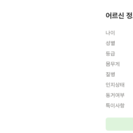
어르신 
나이
성별
등급
몸무게
질병
인지상태
동거여부
특이사항