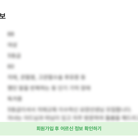
정보
88
여성
5등급
60
치매, 관절염, 고관절수술 후유증 등
했던 말을 반복하는 등 단기 기억 장애
독거중
5등급이셔서 치매교육 이수하신 요양선생님 모집합니다.

자녀는 아드님과 따님이 있고 자주 방문하여 돌봄을 해드리
회원가입 후 어르신 정보 확인하기