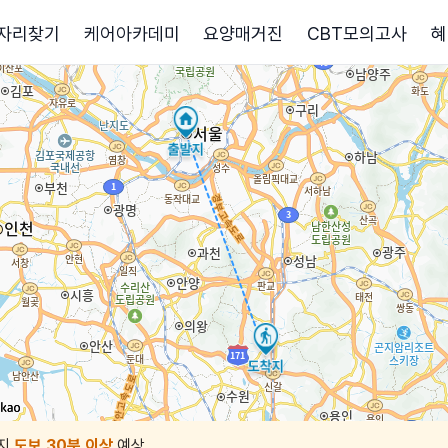
자리찾기
케어아카데미
요양매거진
CBT모의고사
혜
지
도보 30분 이상
예상