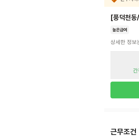
[풍덕천동
높은급여
상세한 정보
간
근무조건