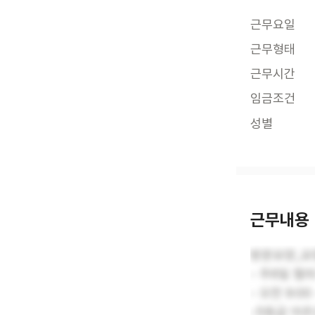
근무요일
근무형태
근무시간
임금조건
성별
근무내용
방문요양_요
- 주6일 협
- 오전 9:00
-5등급 어르