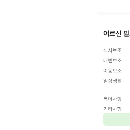
어르신 필
식사보조
배변보조
이동보조
일상생활
특이사항
기타사항