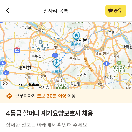
일자리 목록
공유
8km
8km
8km
8km
8km
8km
8km
8km
근무지까지
도보 30분 이상
예상
4등급 할머니 재가요양보호사 채용
상세한 정보는 아래에서 확인해 주세요