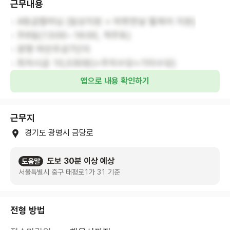
근무내용
- 4등급할머님 (일상지원 + 따뜻한날 휠체어 지원)
- 주6일(13:00~16:00, 격주토)
- 광명 하안주공7단지
- 최저시급 10,030원(+주차수당+기타수당)
앱으로 내용 확인하기
근무지
경기도 광명시 금당로
도보 30분 이상 예상
도움말
서울특별시 중구 태평로1가 31 기준
전형 방법