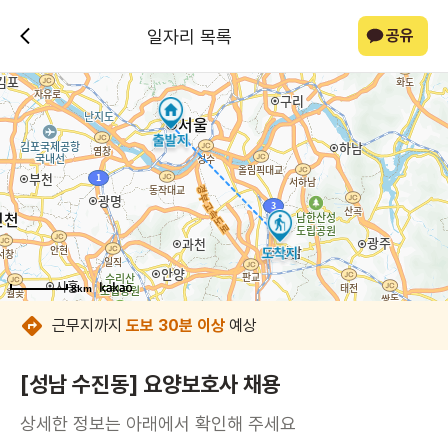
일자리 목록
공유
8km
8km
8km
8km
8km
8km
8km
8km
근무지까지
도보 30분 이상
예상
[성남 수진동] 요양보호사 채용
상세한 정보는 아래에서 확인해 주세요