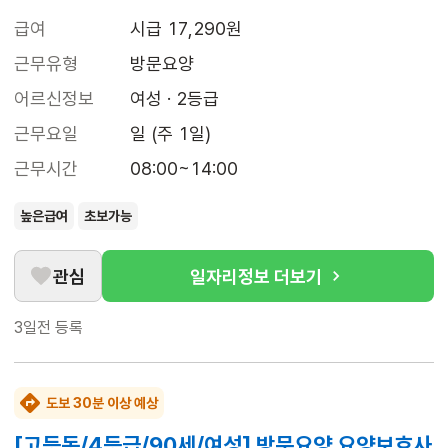
급여
시급 17,290원
근무유형
방문요양
어르신정보
여성 · 2등급
근무요일
일 (주 1일)
근무시간
08:00~14:00
높은급여
초보가능
관심
일자리정보 더보기
3일전
등록
도보 30분 이상 예상
[고등동/4등급/90세/여성] 방문요양 요양보호사