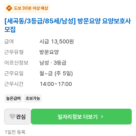
도보 30분 이상 예상
[세곡동/3등급/85세/남성] 방문요양 요양보호사
모집
급여
시급 13,500원
근무유형
방문요양
어르신정보
남성 · 3등급
근무요일
월~금 (주 5일)
근무시간
14:00~17:00
높은급여
초보가능
관심
일자리정보 더보기
1일전
등록