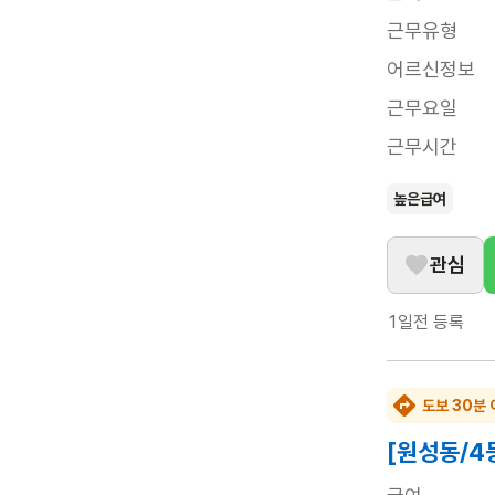
근무유형
어르신정보
근무요일
근무시간
높은급여
관심
1일전
등록
도보 30분 
[원성동/4