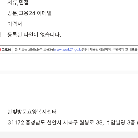
서류,면접
방문,고용24,이메일
이력서
식
등록된 파일이 없습니다.
한빛방문요양복지센터
31172 충청남도 천안시 서북구 월봉로 38, 수암빌딩 3층 