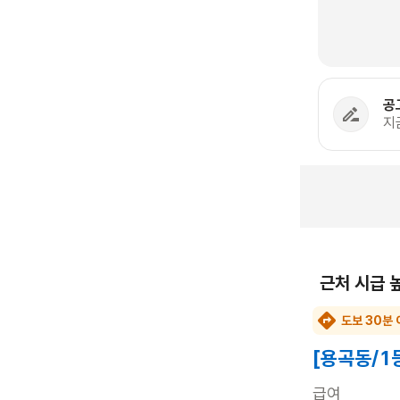
공
지
근처 시급 
도보 30분 
[용곡동/1
급여