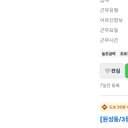
급여
근무유형
어르신정보
근무요일
근무시간
높은급여
초보
관심
7일전
등록
도보 30분 
[원성동/3