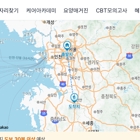
자리찾기
케어아카데미
요양매거진
CBT모의고사
혜
지
도보 30분 이상
예상