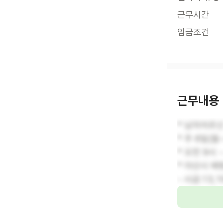
근무시간
임금조건
근무내용
* 남자어르
* 주 6일(월
* 오전 9시
* 아산시 
- 시급:13,