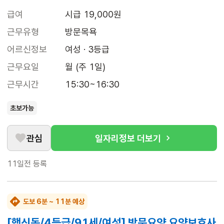
급여
시급 19,000원
근무유형
방문목욕
어르신정보
여성 · 3등급
근무요일
월 (주 1일)
근무시간
15:30~16:30
초보가능
관심
일자리정보 더보기
11일전
등록
도보 6분 ~ 11분 예상
[행신동/4등급/91세/여성] 방문요양 요양보호사