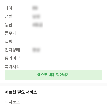
나이
89
성별
남성
등급
4등급
몸무게
질병
인지상태
정상
동거여부
특이사항
앱으로 내용 확인하기
어르신 필요 서비스
식사보조