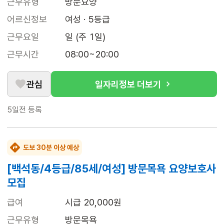
근무유형
방문요양
어르신정보
여성 · 5등급
근무요일
일 (주 1일)
근무시간
08:00~20:00
관심
일자리정보 더보기
5일전
등록
도보 30분 이상 예상
[백석동/4등급/85세/여성] 방문목욕 요양보호사
모집
급여
시급 20,000원
근무유형
방문목욕