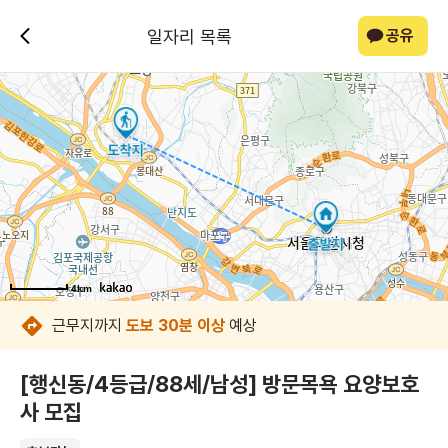
일자리 목록
공유
4km
4km
4km
4km
4km
4km
4km
4km
근무지까지
도보 30분 이상
예상
[행신동/4등급/88세/남성] 방문목욕 요양보호
사 모집