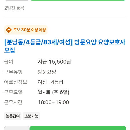
2일전
등록
도보 30분 이상 예상
[분당동/4등급/83세/여성] 방문요양 요양보호사
모집
급여
시급 15,500원
근무유형
방문요양
어르신정보
여성 · 4등급
근무요일
월~토 (주 6일)
근무시간
18:00~19:00
높은급여
초보가능