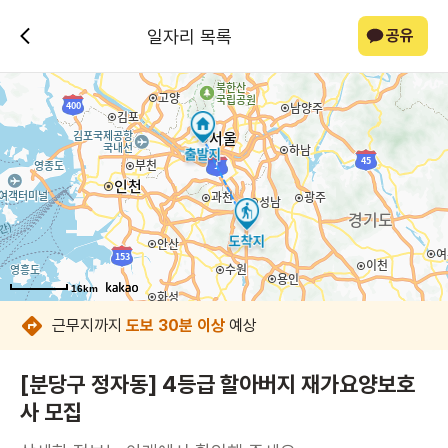
일자리 목록
공유
16km
16km
16km
16km
16km
16km
16km
16km
근무지까지
도보 30분 이상
예상
[분당구 정자동] 4등급 할아버지 재가요양보호
사 모집