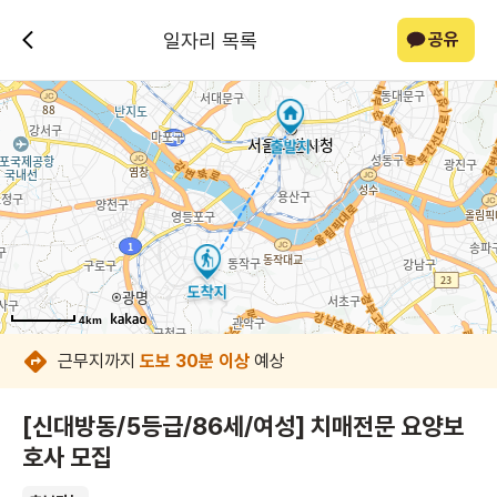
일자리 목록
공유
4km
4km
4km
4km
4km
4km
4km
4km
근무지까지
도보 30분 이상
예상
[신대방동/5등급/86세/여성] 치매전문 요양보
호사 모집