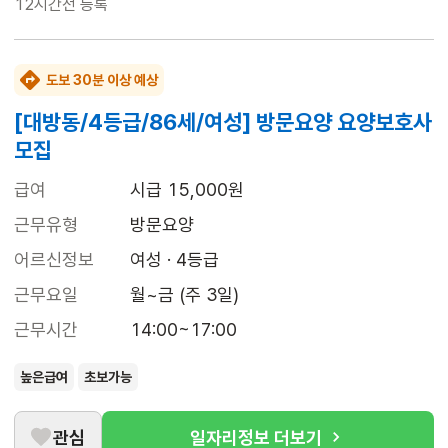
12시간전
등록
도보 30분 이상 예상
[대방동/4등급/86세/여성] 방문요양 요양보호사
모집
급여
시급 15,000원
근무유형
방문요양
어르신정보
여성 · 4등급
근무요일
월~금 (주 3일)
근무시간
14:00~17:00
높은급여
초보가능
관심
일자리정보 더보기