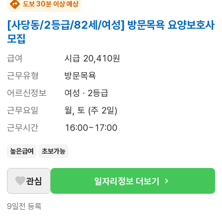
도보 30분 이상 예상
[사당동/2등급/82세/여성] 방문목욕 요양보호사
모집
급여
시급 20,410원
근무유형
방문목욕
어르신정보
여성 · 2등급
근무요일
월, 토 (주 2일)
근무시간
16:00~17:00
높은급여
초보가능
관심
일자리정보 더보기
9일전
등록