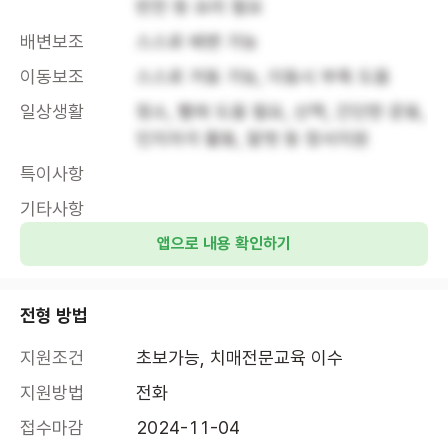
반찬 등 요리 필요
배변보조
스스로 배변 가능
이동보조
스스로 거동 가능, 이동시 부축 도움
일상생활
청소, 빨래 도움 필요, 산책, 간단한 운동, 
인지자극 활동, 말벗 등 정서지원
특이사항
기타사항
앱으로 내용 확인하기
전형 방법
지원조건
초보가능, 치매전문교육 이수
지원방법
전화
접수마감
2024-11-04