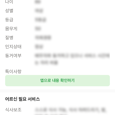
나이
89
성별
여성
등급
5등급
몸무게
50
질병
치매경증
인지상태
정상
동거여부
배우자와 동거하고 있으나 서비스 시간에
는 자리 비움
특이사항
앱으로 내용 확인하기
어르신 필요 서비스
식사보조
스스로 식사 가능, 식사 차려드리기, 밥, 