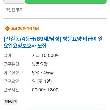
13일전
등록
도보 30분 이상 예상
[신길동/4등급/89세/남성] 방문요양 비급여 일
요일요양보호사 모집
급여
시급 15,000원
근무유형
방문요양
어르신정보
남성 · 4등급
근무요일
일 (주 1일)
근무시간
09:00~12:00
높은급여