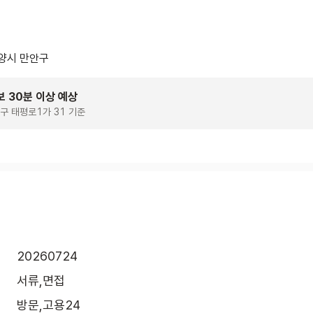
양시 만안구
보 30분 이상 예상
구 태평로1가 31 기준
20260724
서류,면접
방문,고용24