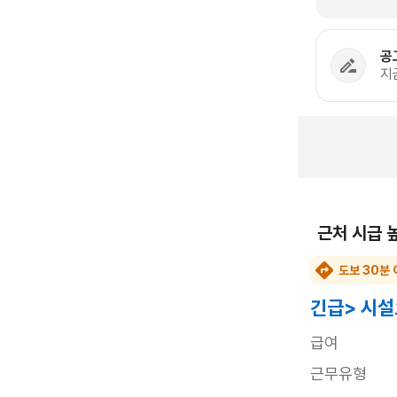
공
지
근처 시급 
도보 30분 
긴급> 시
급여
근무유형