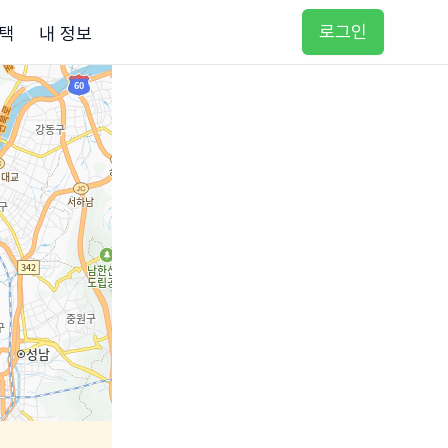
로그인
택
내 정보