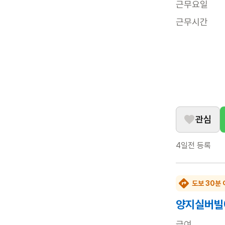
근무요일
근무시간
관심
4일전
등록
도보 30분 
양지실버빌
급여