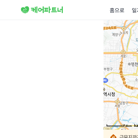
홈으로
일
4km
4km
4km
4km
4km
4km
4km
4km
근무지까