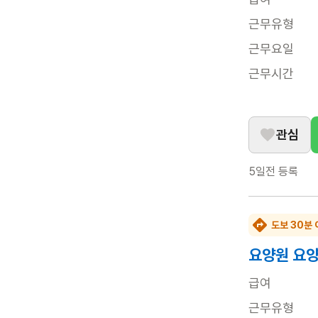
근무유형
근무요일
근무시간
관심
5일전
등록
도보 30분 
요양원 요양
급여
근무유형