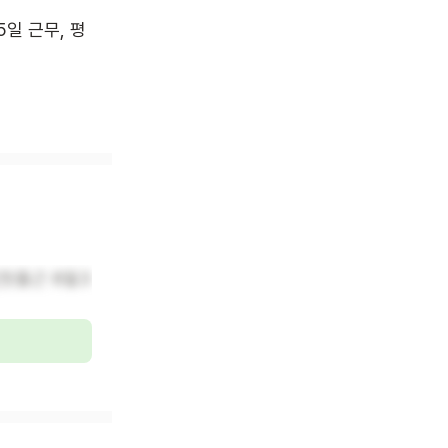
 5일 근무, 평
첫출근 8월3