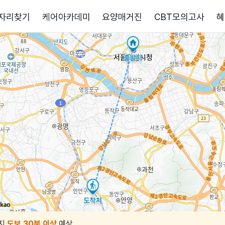
자리찾기
케어아카데미
요양매거진
CBT모의고사
혜
지
도보 30분 이상
예상