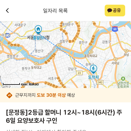
일자리 목록
공유
4km
4km
4km
4km
4km
4km
4km
4km
근무지까지
도보 30분 이상
예상
[문정동]2등급 할머니 12시~18시(6시간) 주
6일 요양보호사 구인