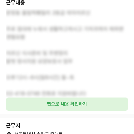
근무내용
문정동 올림픽훼밀리 2등급 여자어르신
주로 침대에 누워서 생활하고계시고 기저귀케어 체위변
경필요함
어르신 식사준비 및 주변정리
말벗 정서지원 요양보호사 업무
오후12시~6시(일6시간) 월~토
02-418-0746 전화로 지원바랍니다
앱으로 내용 확인하기
근무지