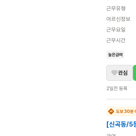
근무유형
어르신정보
근무요일
근무시간
높은급여
관심
2일전
등록
도보 30분 
[신곡동/5