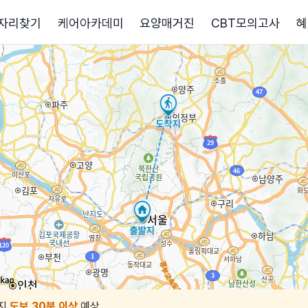
자리찾기
케어아카데미
요양매거진
CBT모의고사
혜
지
도보 30분 이상
예상