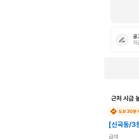
공
지
근처 시급 
도보 30분 
[신곡동/3
급여