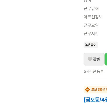
급여
근무유형
어르신정보
근무요일
근무시간
높은급여
관심
5시간전
등록
도보 30분 
[금오동/4