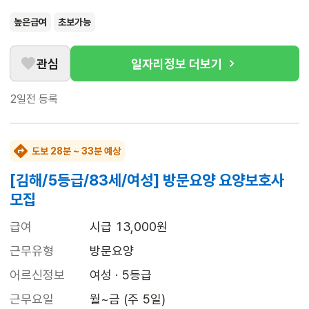
높은급여
초보가능
관심
일자리정보 더보기
2일전
등록
도보 28분 ~ 33분 예상
[김해/5등급/83세/여성] 방문요양 요양보호사
모집
급여
시급 13,000원
근무유형
방문요양
어르신정보
여성 · 5등급
근무요일
월~금 (주 5일)