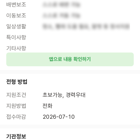
배변보조
스스로 배변 가능
이동보조
스스로 거동 가능
일상생활
청소, 빨래 도움 필요, 말벗 등 정서지원
특이사항
기타사항
앱으로 내용 확인하기
전형 방법
지원조건
초보가능, 경력우대
지원방법
전화
접수마감
2026-07-10
기관정보