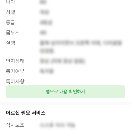
나이
89
성별
여성
등급
4등급
몸무게
49
질병
올해 넘어지면서 오른쪽 어깨, 다리골절 
인지상태
정상 (치매 증상 없음)
동거여부
독거중
특이사항
앱으로 내용 확인하기
어르신 필요 서비스
식사보조
스스로 식사 가능