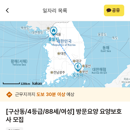
일자리 목록
공유
128km
128km
128km
128km
128km
128km
128km
128km
근무지까지
도보 30분 이상
예상
[구산동/4등급/88세/여성] 방문요양 요양보호
사 모집