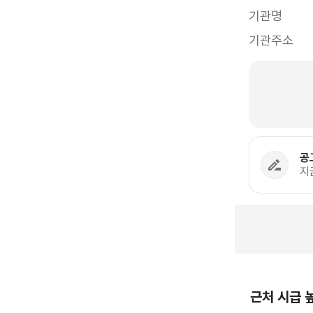
기관명
기관주소
공
지
근처 시급 