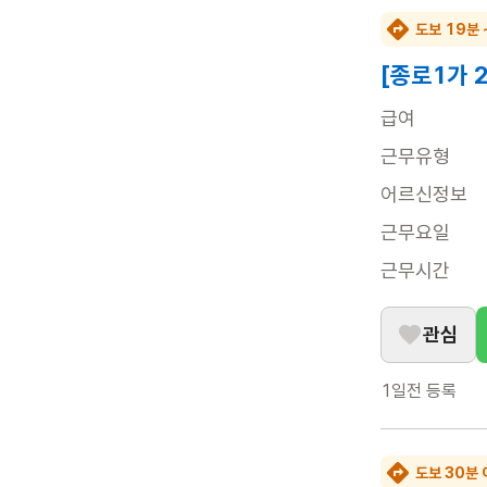
도보 19분 
[종로1가 
급여
근무유형
어르신정보
근무요일
근무시간
관심
1일전
등록
도보 30분 