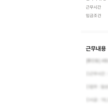
근무시간
임금조건
근무내용
[통인동] 4
○근무시간 : 
○업무 : 
○시급 : 10