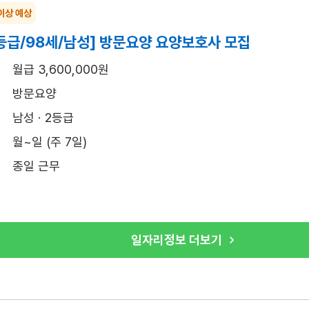
이상 예상
등급/98세/남성] 방문요양 요양보호사 모집
월급 3,600,000원
방문요양
남성 · 2등급
월~일 (주 7일)
종일 근무
일자리정보 더보기