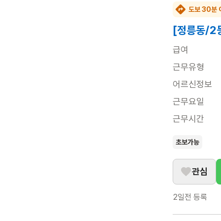
도보 30분 
[정릉동/2
급여
근무유형
어르신정보
근무요일
근무시간
초보가능
관심
2일전
등록