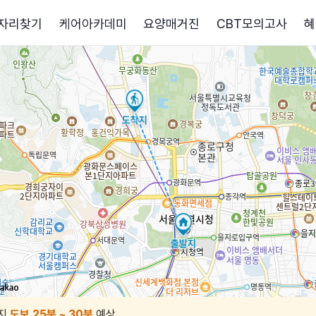
자리찾기
케어아카데미
요양매거진
CBT모의고사
혜
지
도보 25분 ~ 30분
예상