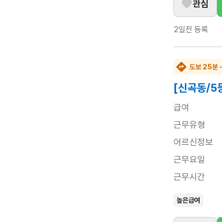
관심
2일전
등록
도보 25분 
[신곡동/5
급여
근무유형
어르신정보
근무요일
근무시간
높은급여