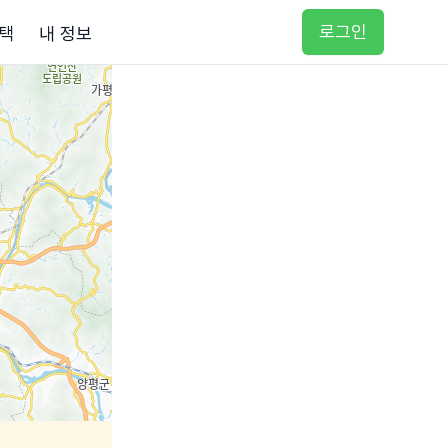
로그인
택
내 정보