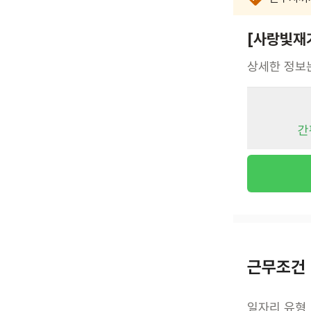
[사랑빛재
상세한 정보
간
근무조건
일자리 유형