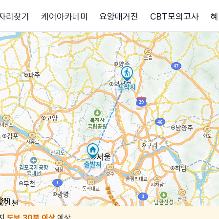
자리찾기
케어아카데미
요양매거진
CBT모의고사
혜
지
도보 30분 이상
예상