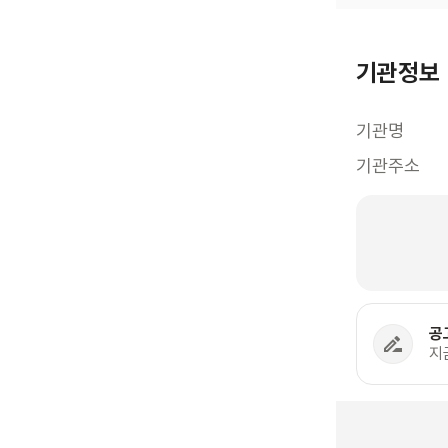
기관정보
기관명
기관주소
공
지