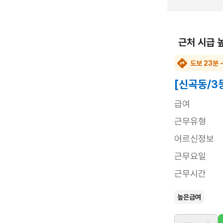
근처 시급 
도보 23분 
[신곡동/3
급여
근무유형
어르신정보
근무요일
근무시간
높은급여