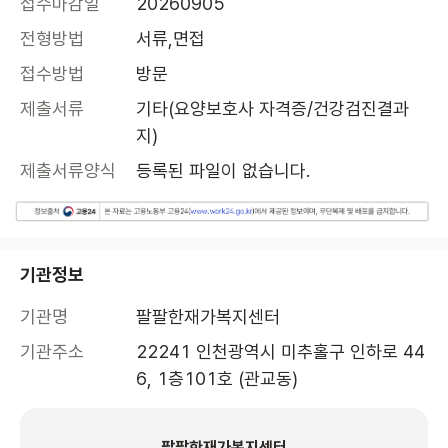
접수마감일
20260905
전형방법
서류,면접
접수방법
방문
제출서류
기타(요양보호사 자격증/건강검진결과
지)
제출서류양식
등록된 파일이 없습니다.
기관정보
기관명
팔팔한재가복지센터
기관주소
22241 인천광역시 미추홀구 인하로 44
6, 1층101호 (관교동)
팔팔한재가복지센터