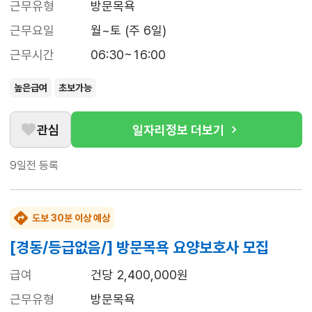
근무유형
방문목욕
근무요일
월~토 (주 6일)
근무시간
06:30~16:00
높은급여
초보가능
관심
일자리정보 더보기
9일전
등록
도보 30분 이상 예상
[경동/등급없음/] 방문목욕 요양보호사 모집
급여
건당 2,400,000원
근무유형
방문목욕