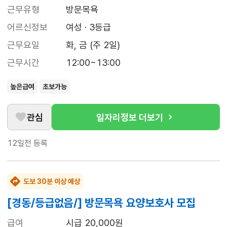
근무유형
방문목욕
어르신정보
여성 · 3등급
근무요일
화, 금 (주 2일)
근무시간
12:00~13:00
높은급여
초보가능
관심
일자리정보 더보기
12일전
등록
도보 30분 이상 예상
[경동/등급없음/] 방문목욕 요양보호사 모집
급여
시급 20,000원