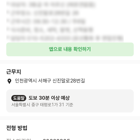
* 대상자: 3등급 여 어르신 (애완견없음)
* 근무장소: 신진말로28번길 26
* 근무시간: 09:30-12::30 / 주6일
* 식사준비, 청소, 세탁, 말벗, 산책동행
* 담당자 010-5202-4333 (유선통화 후 면접진행)
앱으로 내용 확인하기
근무지
인천광역시 서해구 신진말로28번길
도보 30분 이상 예상
도움말
서울특별시 중구 태평로1가 31 기준
전형 방법