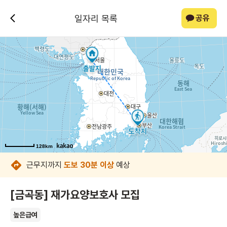
일자리 목록
공유
128km
128km
128km
128km
128km
128km
128km
128km
근무지까지
도보 30분 이상
예상
[금곡동] 재가요양보호사 모집
높은급여