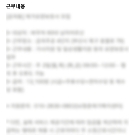
근무내용
[금곡동] 재가요양보호사 모집
▷ 대상자 : 바우처 60대 남자어르신
▷ 근무장소 : 금곡주공 4단지 (부산시 북구 효열로 76)
▷ 근무내용 : 가사지원 및 일상생활지원 등의 요양보호사
업무
▷ 근무시간 : 주 2일(월,목) (화,금) 09:00~12:00 - 협
의 후 오후도 가능
▷ 급여 : 13,100원 (시급+주휴수당+연차수당 등 제수
당 포함)
※ 지원문의 : 010-2830-0802(뇌청춘재가복지센터)
* 다만, 실제 서비스 제공기간에 따라 임금을 계산하여 지
급하는 형태로 채용 시 근로자마다 주 소정근로시간이나