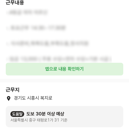
근무내용
-.4등급 여자 어르신
-. 토요근무 14:30~17:30분
-. 식사준비,목욕도움,부축도움,정서지원
- 임금 13,000 ( 주휴 수당+연차 수당+기본 시급 )
앱으로 내용 확인하기
근무지
경기도 시흥시 복지로
도보 30분 이상 예상
도움말
서울특별시 중구 태평로1가 31 기준