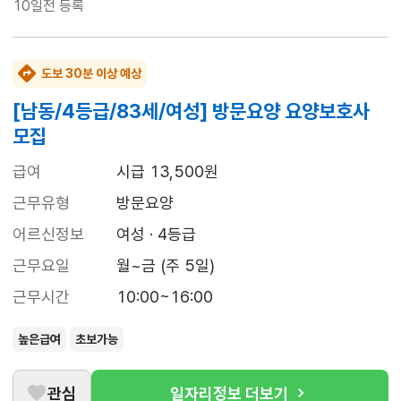
10일전
등록
도보 30분 이상 예상
[남동/4등급/83세/여성] 방문요양 요양보호사
모집
급여
시급 13,500원
근무유형
방문요양
어르신정보
여성 · 4등급
근무요일
월~금 (주 5일)
근무시간
10:00~16:00
높은급여
초보가능
관심
일자리정보 더보기