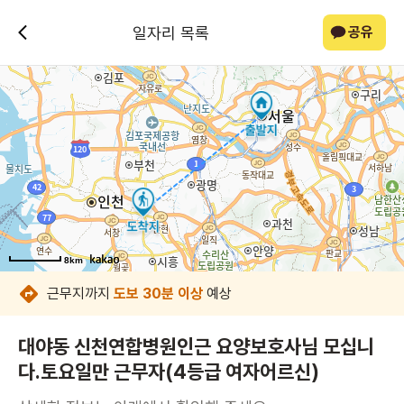
일자리 목록
공유
8km
8km
8km
8km
8km
8km
8km
8km
근무지까지
도보 30분 이상
예상
대야동 신천연합병원인근 요양보호사님 모십니
다.토요일만 근무자(4등급 여자어르신)