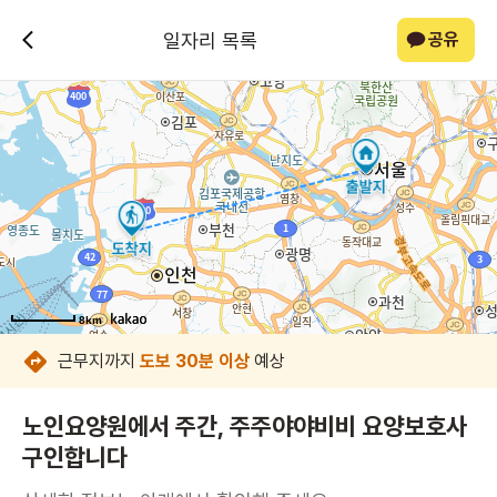
일자리 목록
공유
8km
8km
8km
8km
8km
8km
8km
8km
근무지까지
도보 30분 이상
예상
노인요양원에서 주간, 주주야야비비 요양보호사
구인합니다