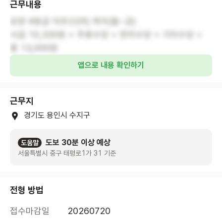
근무내용
요양 4등급 어르신(여) 케어(월~금)
시급 10,320원 + 주휴수당 + 연차수당 + 기타수당 =
총 13,000원
앱으로 내용 확인하기
근무지
경기도 용인시 수지구
도보 30분 이상 예상
도움말
서울특별시 중구 태평로1가 31 기준
전형 방법
접수마감일
20260720