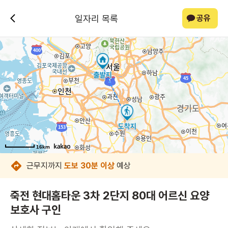
일자리 목록
공유
16km
16km
16km
16km
16km
16km
16km
16km
근무지까지
도보 30분 이상
예상
죽전 현대홈타운 3차 2단지 80대 어르신 요양
보호사 구인