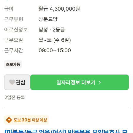
급여
월급 4,300,000원
근무유형
방문요양
어르신정보
남성 · 2등급
근무요일
월~토 (주 6일)
근무시간
09:00~15:00
초보가능
관심
일자리정보 더보기
2일전
등록
도보 30분 이상 예상
[마북동/등급 없음/여성] 방문목욕 요양보호사 모