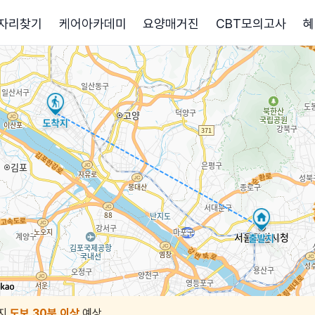
자리찾기
케어아카데미
요양매거진
CBT모의고사
혜
지
도보 30분 이상
예상