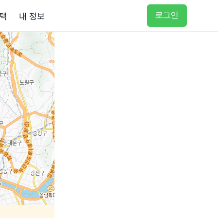
로그인
택
내 정보