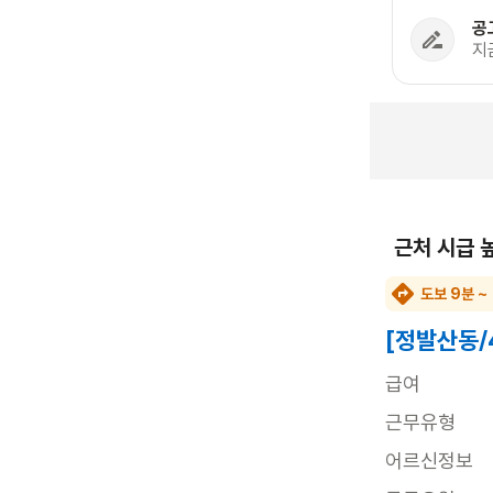
공
지
근처 시급 
도보 9분 ~
[정발산동/
급여
근무유형
어르신정보