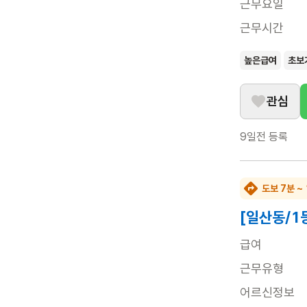
근무요일
근무시간
높은급여
초보
관심
9일전
등록
도보 7분 ~
[일산동/1
급여
근무유형
어르신정보