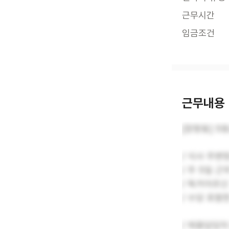
근무시간
임금조건
근무내용
[장항동] 5
/ 식사 주변
/ 주 5일 근
/ 독거어르신
/ 수당 포함한
/ 채용담당자