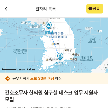
일자리 목록
공유
128km
128km
128km
128km
128km
128km
128km
128km
근무지까지
도보 30분 이상
예상
간호조무사 한의원 침구실 데스크 업무 지원자
모집