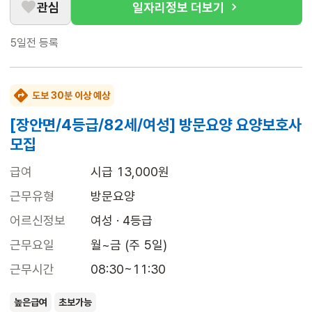
관심
일자리정보 더보기
5일전
등록
도보 30분 이상 예상
[장안면/4등급/82세/여성] 방문요양 요양보호사
모집
급여
시급 13,000원
근무유형
방문요양
어르신정보
여성 · 4등급
근무요일
월~금 (주 5일)
근무시간
08:30~11:30
높은급여
초보가능