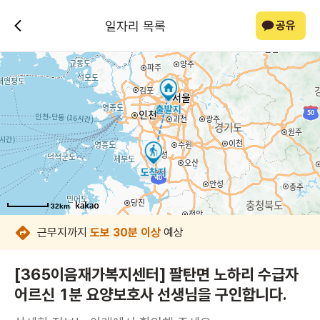
일자리 목록
공유
32km
32km
32km
32km
32km
32km
32km
32km
근무지까지
도보 30분 이상
예상
[365이음재가복지센터] 팔탄면 노하리 수급자
어르신 1분 요양보호사 선생님을 구인합니다.