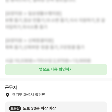
[요양지원 > 일상생활수행지원]
보행 돕기,침상 만들기,대·소변 돕기,식사 지원하기,옷 갈
아입히기,의사소통 돕기
[요양지원 > 신체청결지원]
목욕 돕기,신체부분 청결 돕기,구강청결 돕기
시급:10,030원+기타수당:2,970원=13,000원
앱으로 내용 확인하기
근무지
경기도 화성시 팔탄면
도보 30분 이상 예상
도움말