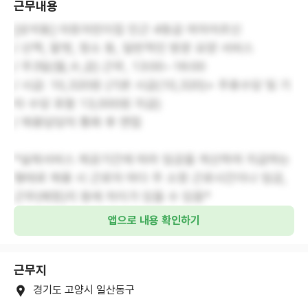
근무내용
[성석동] 야호어린이집 인근 4등급 여자어르신
/ 산책, 말벗, 청소 등, 일반적인 방문 요양 서비스
/ 주3일(월,수,금) 근무, 13:00~16:00
/ 시급: 10,320원 (기본 시급(10,320)+ 주휴수당 및 기
타 수당 포함 13,000원 지급)
/ 채용담당자 통화 후 면접
*실제서비스 제공기간에 따라 임금을 계산하여 지급하는
형태로 채용 시 근로자 마다 주 소정 근로시간이나 임금,
근무(예정)지 등에 차이가 있을 수 있음*
앱으로 내용 확인하기
근무지
경기도 고양시 일산동구