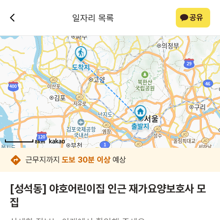
일자리 목록
공유
8km
8km
8km
8km
8km
8km
8km
8km
근무지까지
도보 30분 이상
예상
[성석동] 야호어린이집 인근 재가요양보호사 모
집