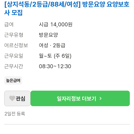
[상지석동/2등급/88세/여성] 방문요양 요양보호
사 모집
급여
시급 14,000원
근무유형
방문요양
어르신정보
여성 · 2등급
근무요일
월~토 (주 6일)
근무시간
08:30~12:30
높은급여
관심
일자리정보 더보기
2일전
등록