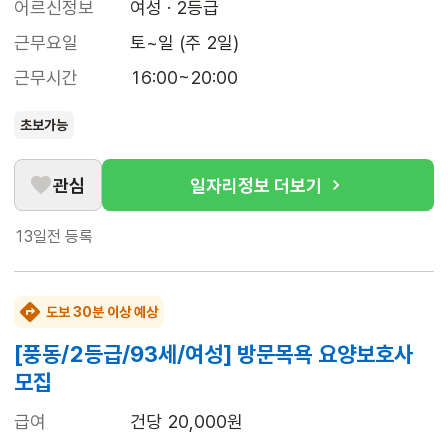
어르신정보
여성 · 2등급
근무요일
토~일 (주 2일)
근무시간
16:00~20:00
초보가능
관심
일자리정보 더보기
13일전
등록
도보 30분 이상 예상
[풍동/2등급/93세/여성] 방문목욕 요양보호사
모집
급여
건당 20,000원