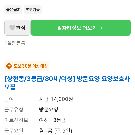
높은급여
초보가능
관심
일자리정보 더보기
1일전
등록
도보 30분 이상 예상
[상현동/3등급/80세/여성] 방문요양 요양보호사
모집
급여
시급 14,000원
근무유형
방문요양
어르신정보
여성 · 3등급
근무요일
월~금 (주 5일)