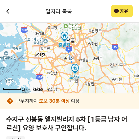
일자리 목록
공유
16km
16km
16km
16km
16km
16km
16km
16km
근무지까지
도보 30분 이상
예상
수지구 신봉동 엘지빌리지 5차 [1등급 남자 어
르신] 요양 보호사 구인합니다.