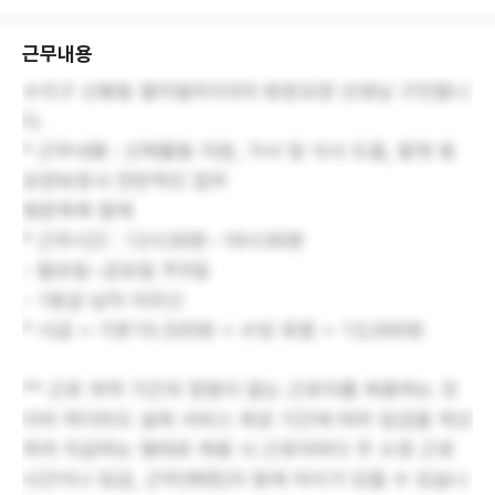
근무내용
수지구 신봉동 엘지빌리지5차 방문요양 선생님 구인합니
다.
* 근무내용 : 신체활동 지원, 가사 및 식사 도움, 말벗 등
요양보호사 전반적인 업무
벙문목욕 함께
* 근무시간 : 12시30분~16시30분
- 월요일~금요일 주5일
- 1등급 남자 어르신
* 시급 = 기본10.320원 + 수당 포함 = 13,000원
** 근로 계약 기간의 정함이 없는 근로자를 채용하는 것
이라 하더라도 실제 서비스 제공 기간에 따라 임금을 계산
하여 지급하는 형태로 채용 시 근로자마다 주 소정 근로
시간이나 임금, 근무(예정)지 등에 차이가 있을 수 있습니