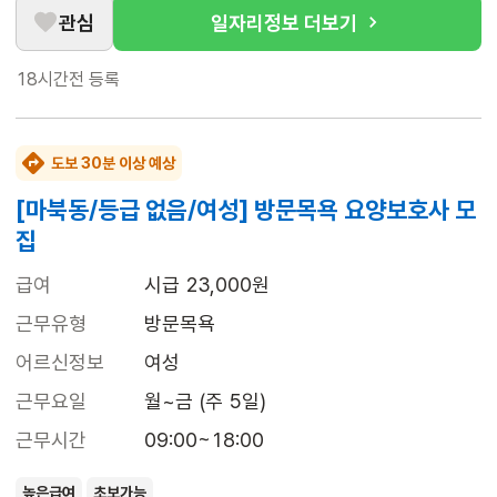
관심
일자리정보 더보기
18시간전
등록
도보 30분 이상 예상
[마북동/등급 없음/여성] 방문목욕 요양보호사 모
집
급여
시급 23,000원
근무유형
방문목욕
어르신정보
여성
근무요일
월~금 (주 5일)
근무시간
09:00~18:00
높은급여
초보가능