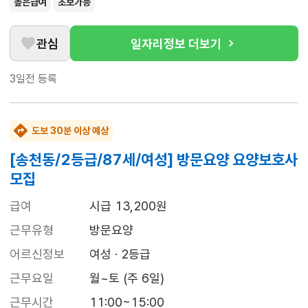
높은급여
초보가능
관심
일자리정보 더보기
3일전
등록
도보 30분 이상 예상
[송천동/2등급/87세/여성] 방문요양 요양보호사
모집
급여
시급 13,200원
근무유형
방문요양
어르신정보
여성 · 2등급
근무요일
월~토 (주 6일)
근무시간
11:00~15:00