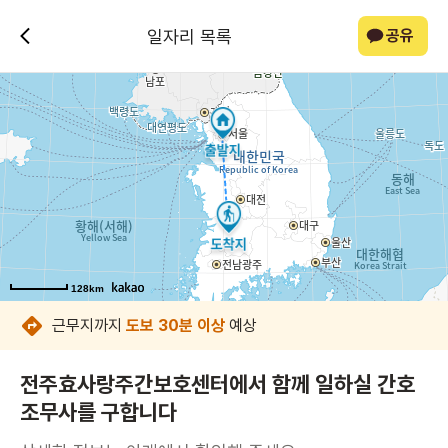
일자리 목록
공유
128km
128km
128km
128km
128km
128km
128km
128km
근무지까지
도보 30분 이상
예상
전주효사랑주간보호센터에서 함께 일하실 간호
조무사를 구합니다