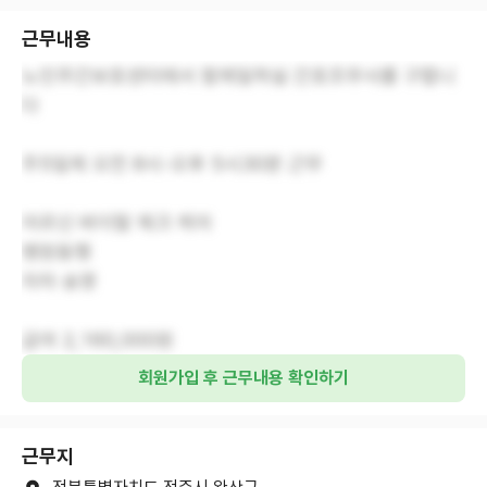
근무내용
노인주간보호센터에서 함께일하실 간호조무사를 구합니
다
주5일제 오전 8시-오후 5시30분 근무
어르신 바이탈 체크 케어
병원동행
자차 송영
급여 2,160,000원
회원가입 후 근무내용 확인하기
근무지