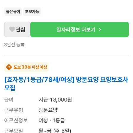
높은급여
초보가능
관심
일자리정보 더보기
3일전
등록
도보 30분 이상 예상
[효자동/1등급/78세/여성] 방문요양 요양보호사
모집
급여
시급 13,000원
근무유형
방문요양
어르신정보
여성 · 1등급
근무요일
월~금 (주 5일)