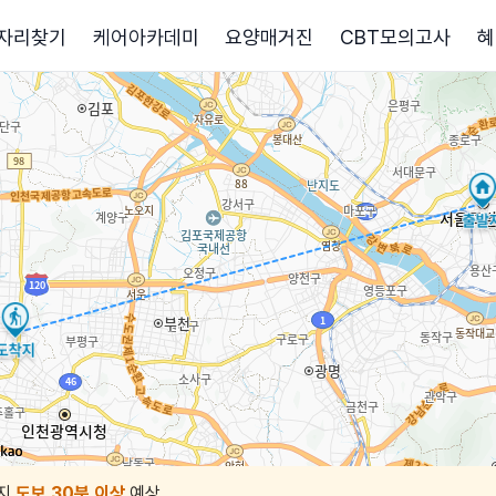
자리찾기
케어아카데미
요양매거진
CBT모의고사
혜
지
도보 30분 이상
예상