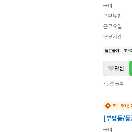
급여
근무유형
근무요일
근무시간
높은급여
초보
관심
7일전
등록
도보 30분 
[부평동/등
급여