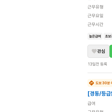
근무유형
근무요일
근무시간
높은급여
초보
관심
13일전
등록
도보 30분 
[경동/등급
급여