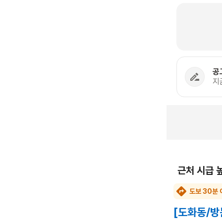
공
지
근처 시급 
도보 30분 
[도화동/방