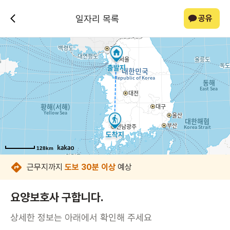
일자리 목록
공유
128km
128km
128km
128km
128km
128km
128km
128km
근무지까지
도보 30분 이상
예상
요양보호사 구합니다.
상세한 정보는 아래에서 확인해 주세요