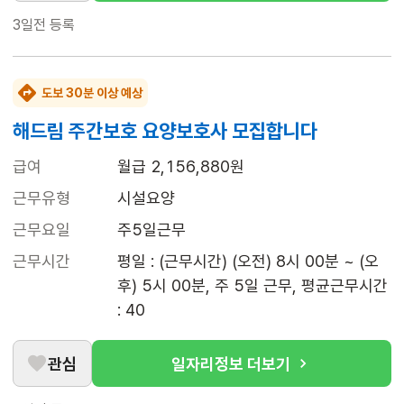
3일전
등록
도보 30분 이상 예상
해드림 주간보호 요양보호사 모집합니다
급여
월급 2,156,880원
근무유형
시설요양
근무요일
주5일근무
근무시간
평일 : (근무시간) (오전) 8시 00분 ~ (오
후) 5시 00분, 주 5일 근무, 평균근무시간 
: 40
관심
일자리정보 더보기