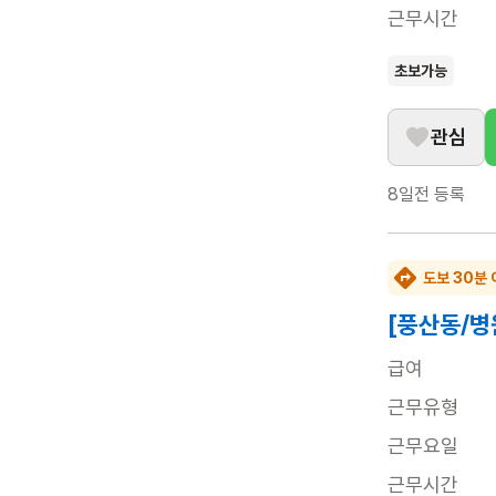
근무시간
초보가능
관심
8일전
등록
도보 30분 
[풍산동/병
급여
근무유형
근무요일
근무시간