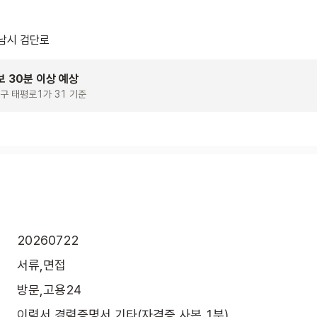
남시 검단로
보 30분 이상 예상
구 태평로1가 31 기준
20260722
서류,면접
방문,고용24
이력서,경력증명서,기타(자격증 사본 1부)