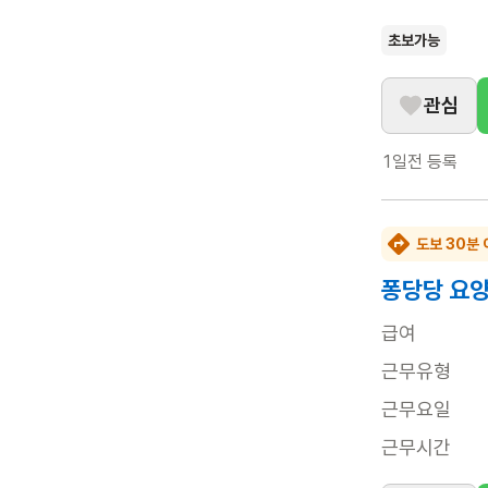
초보가능
관심
1일전
등록
도보 30분 
퐁당당 요
급여
근무유형
근무요일
근무시간