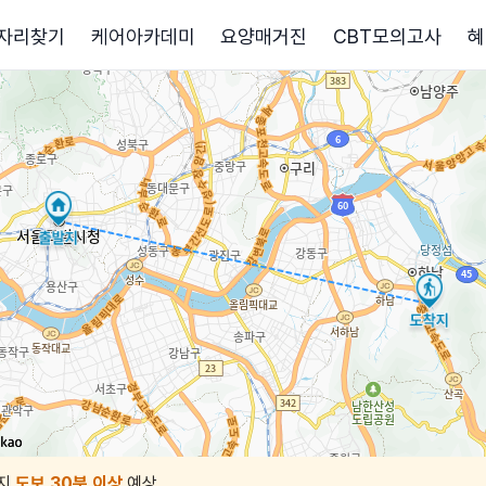
자리찾기
케어아카데미
요양매거진
CBT모의고사
혜
지
도보 30분 이상
예상