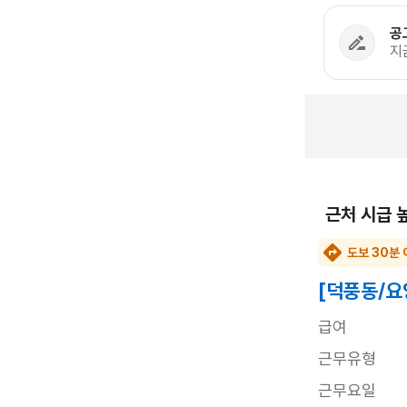
공
지
근처 시급 
도보 30분 
[덕풍동/요
급여
근무유형
근무요일