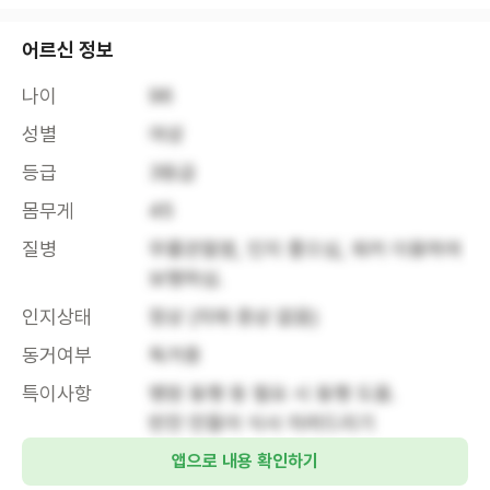
어르신 정보
나이
96
성별
여성
등급
3등급
몸무게
45
질병
무릎관절염, 인지 좋으심, 워커 이용하여 
보행하심.
인지상태
정상 (치매 증상 없음)
동거여부
독거중
특이사항
병원 동행 등 필요 시 동행 도움. 

반찬 만들어 식사 차려드리기
앱으로 내용 확인하기