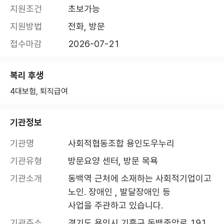
지원조건
초보가능
지원방법
전화, 방문
접수마감
2026-07-21
복리 후생
4대보험, 퇴직급여
기관정보
기관명
사회적협동조합 용인도우누리
기관유형
방문요양 센터, 방문 목욕
기관소개
동백역 근처에 소재하는 사회적기업이고 
노인. 장애인 , 발달장애인 등 

사업을 주관하고 있습니다.
기관주소
경기도 용인시 기흥구 동백중앙로 191 