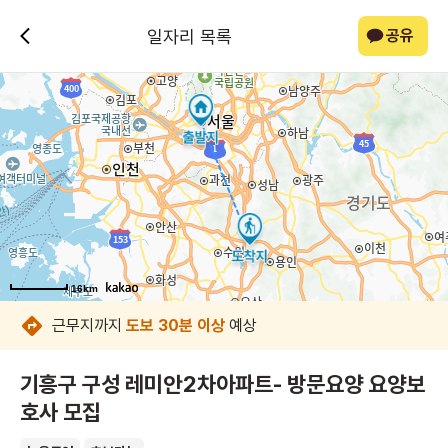
일자리 목록
공유
16km
16km
16km
16km
16km
16km
16km
16km
근무지까지
도보 30분 이상
예상
기흥구 구성 레미안2차아파트- 방문요양 요양보
호사 모집