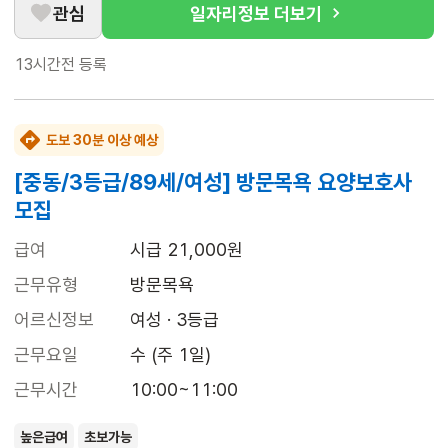
관심
일자리정보 더보기
13시간전
등록
도보 30분 이상 예상
[중동/3등급/89세/여성] 방문목욕 요양보호사
모집
급여
시급 21,000원
근무유형
방문목욕
어르신정보
여성 · 3등급
근무요일
수 (주 1일)
근무시간
10:00~11:00
높은급여
초보가능