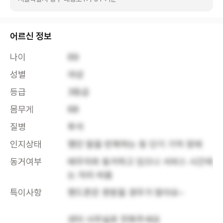
어르신 정보
나이
69
성별
여성
등급
3등급
몸무게
68
질병
투석
인지상태
했던 말을 반복하는 등 단기 기억 장애
동거여부
배우자와 동거하고 있으나 서비스 시간에
는 자리 비움
특이사항
핸드폰은 못받을 경우가 많아요~

센터 사무실로 전화주세요
