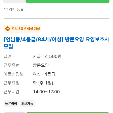
12일전
등록
도보 30분 이상 예상
[언남동/4등급/84세/여성] 방문요양 요양보호사
모집
급여
시급 14,500원
근무유형
방문요양
어르신정보
여성 · 4등급
근무요일
화 (주 1일)
근무시간
14:00~17:00
높은급여
초보가능