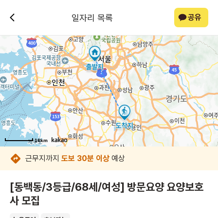
일자리 목록
공유
16km
16km
16km
16km
16km
16km
16km
16km
근무지까지
도보 30분 이상
예상
[동백동/3등급/68세/여성] 방문요양 요양보호
사 모집