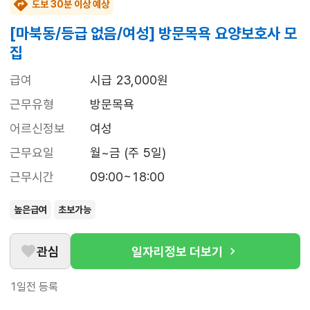
도보 30분 이상 예상
[마북동/등급 없음/여성] 방문목욕 요양보호사 모
집
급여
시급 23,000원
근무유형
방문목욕
어르신정보
여성
근무요일
월~금 (주 5일)
근무시간
09:00~18:00
높은급여
초보가능
관심
일자리정보 더보기
1일전
등록