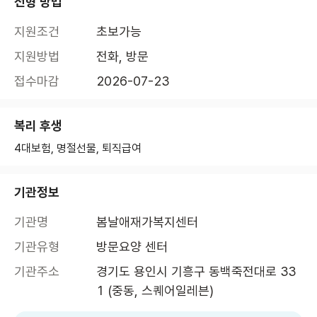
전형 방법
지원조건
초보가능
지원방법
전화, 방문
접수마감
2026-07-23
복리 후생
4대보험, 명절선물, 퇴직급여
기관정보
기관명
봄날애재가복지센터
기관유형
방문요양 센터
기관주소
경기도 용인시 기흥구 동백죽전대로 33
1 (중동, 스퀘어일레븐)