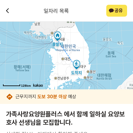
일자리 목록
공유
128km
128km
128km
128km
128km
128km
128km
128km
근무지까지
도보 30분 이상
예상
가족사랑요양원플러스 에서 함께 일하실 요양보
호사 선생님을 모집합니다.