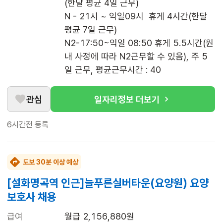
(한달 평균 4일 근무)

N - 21시 ~ 익일09시  휴게 4시간(한달 
평균 7일 근무)

N2-17:50~익일 08:50 휴게 5.5시간(원
내 사정에 따라 N2근무할 수 있음), 주 5
일 근무, 평균근무시간 : 40
관심
일자리정보 더보기
6시간전
등록
도보 30분 이상 예상
[설화명곡역 인근]늘푸른실버타운(요양원) 요양
보호사 채용
급여
월급 2,156,880원