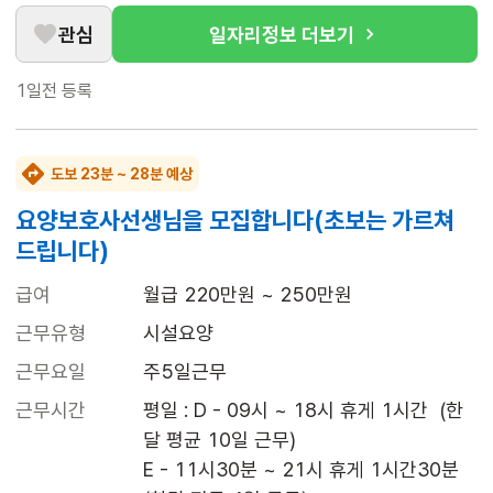
관심
일자리정보 더보기
1일전
등록
도보 23분 ~ 28분 예상
요양보호사선생님을 모집합니다(초보는 가르쳐
드립니다)
급여
월급 220만원 ~ 250만원
근무유형
시설요양
근무요일
주5일근무
근무시간
평일 : D - 09시 ~ 18시 휴게 1시간  (한
달 평균 10일 근무)

E - 11시30분 ~ 21시 휴게 1시간30분 