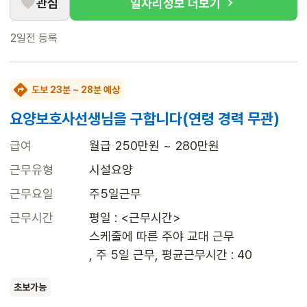
관심
일자리정보 더보기
2일전
등록
도보 23분 ~ 28분 예상
요양보호사선생님을 구합니다(연령 경력 무관)
급여
월급 250만원 ~ 280만원
근무유형
시설요양
근무요일
주5일근무
근무시간
평일 : <근무시간>

스케줄에 따른 주야 교대 근무

, 주 5일 근무, 평균근무시간 : 40
초보가능