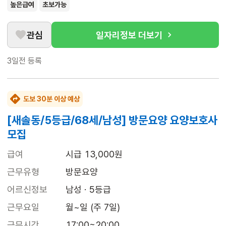
높은급여
초보가능
관심
일자리정보 더보기
3일전
등록
도보 30분 이상 예상
[새솔동/5등급/68세/남성] 방문요양 요양보호사
모집
급여
시급 13,000원
근무유형
방문요양
어르신정보
남성 · 5등급
근무요일
월~일 (주 7일)
근무시간
17:00~20:00