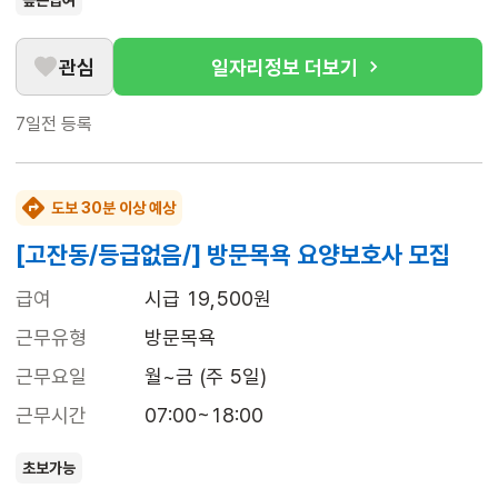
높은급여
관심
일자리정보 더보기
7일전
등록
도보 30분 이상 예상
[고잔동/등급없음/] 방문목욕 요양보호사 모집
급여
시급 19,500원
근무유형
방문목욕
근무요일
월~금 (주 5일)
근무시간
07:00~18:00
초보가능