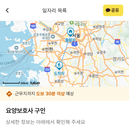
일자리 목록
공유
16km
16km
16km
16km
16km
16km
16km
16km
근무지까지
도보 30분 이상
예상
요양보호사 구인
상세한 정보는 아래에서 확인해 주세요