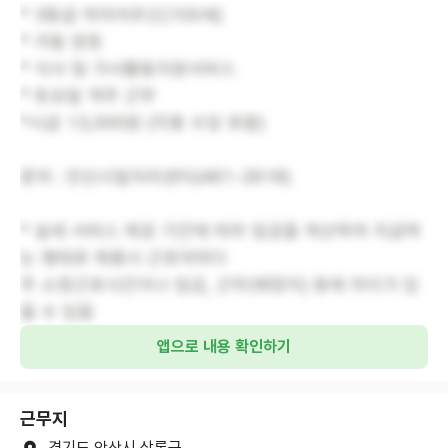
* 3등급 여자어르신(100세)
* 거동 양호
* 식사 및 가사활동지원서비스
* 토요일 격주 근무
*시급 13,000원 (각종 수당 포함)
문의 : 안산시일자리센터(481-2918)
* 실세 서비스 제공 기간에 따라 임금을 계산하여 지급하
는 형태로 채용시 근로자마다
주 소정근로시간이나 임금, 근무(예정지) 등에 차이가 있
을 수 있음
앱으로 내용 확인하기
근무지
경기도 안산시 상록구