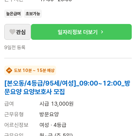
높은급여
초보가능
관심
일자리정보 더보기
9일전
등록
도보 10분 ~ 15분 예상
[본오동/4등급/95세/여성]_09:00~12:00_방
문요양 요양보호사 모집
급여
시급 13,000원
근무유형
방문요양
어르신정보
여성 · 4등급
근무요일
월~금 (주 5일)