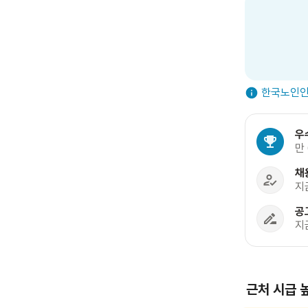
한국노인인
우
만
채
지
공
지
근처 시급 