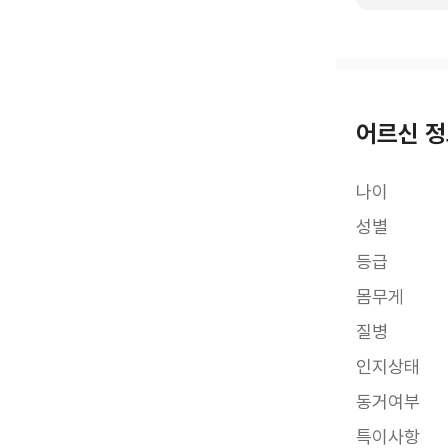
어르신 
나이
성별
등급
몸무게
질병
인지상태
동거여부
특이사항