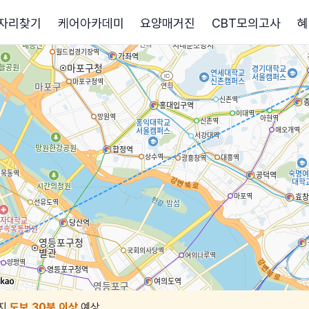
자리찾기
케어아카데미
요양매거진
CBT모의고사
혜
지
도보 30분 이상
예상