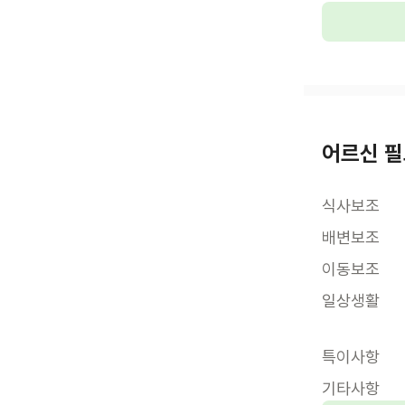
어르신 필
식사보조
배변보조
이동보조
일상생활
특이사항
기타사항