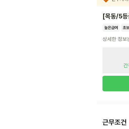
[목동/5등
높은급여
초
상세한 정보
간
근무조건