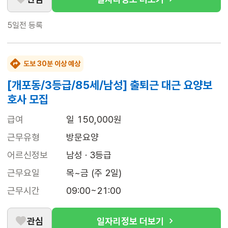
5일전
등록
도보 30분 이상 예상
[개포동/3등급/85세/남성] 출퇴근 대근 요양보
호사 모집
급여
일 150,000원
근무유형
방문요양
어르신정보
남성 · 3등급
근무요일
목~금 (주 2일)
근무시간
09:00~21:00
관심
일자리정보 더보기