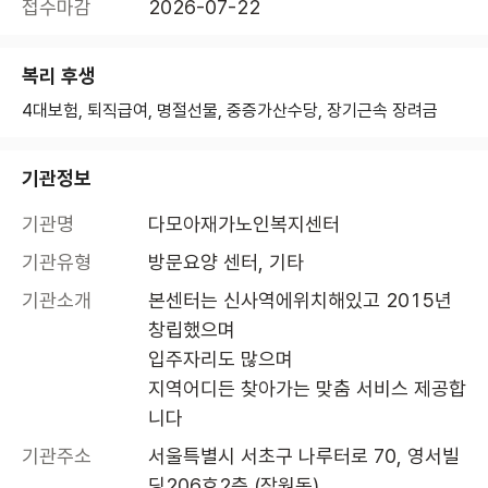
접수마감
2026-07-22
복리 후생
4대보험, 퇴직급여, 명절선물, 중증가산수당, 장기근속 장려금
기관정보
기관명
다모아재가노인복지센터
기관유형
방문요양 센터, 기타
기관소개
본센터는 신사역에위치해있고 2015년 
창립했으며

입주자리도 많으며 

지역어디든 찾아가는 맞춤 서비스 제공합
니다
기관주소
서울특별시 서초구 나루터로 70, 영서빌
딩206호2층 (잠원동)