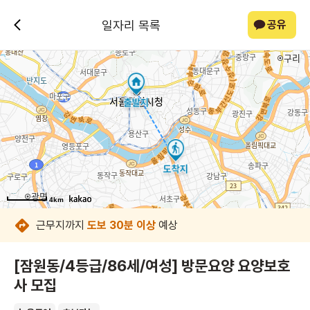
일자리 목록
공유
4km
4km
4km
4km
4km
4km
4km
4km
근무지까지
도보 30분 이상
예상
[잠원동/4등급/86세/여성] 방문요양 요양보호
사 모집