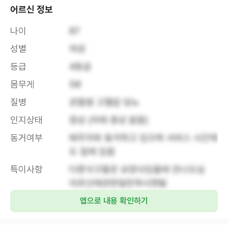
어르신 정보
나이
87
성별
여성
등급
4등급
몸무게
58
질병
관절염 고혈압 당뇨
인지상태
정상 (치매 증상 없음)
동거여부
배우자와 동거하고 있으며 서비스 시간에
도 집에 있음
특이사항
다른식구들은 요양사있을때 안나오심

어르신에관한일만하시면됨
앱으로 내용 확인하기