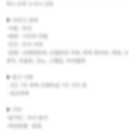
하나 오후 3-5시 선호
▶ 어르신 상태
-거동 : 와상
-배변 : 기저귀 착용
-인지 : 인지 저하
-질병 : 뇌병변장애, 뇌혈관성 치매, 좌측 편마비, 욕창, 뇌
경색, 우울증, 당뇨, 고혈압, 허리불편
▶ 참고 사항
- 2인 1조 목욕 진행하실 1인 구인 중
- 침상목욕
▶ 기타
-동거인 : 자녀 동거
-애완동물 : 없음