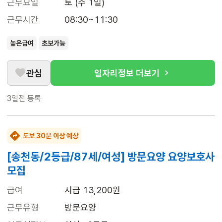
근무요일
토 (주 1일)
근무시간
08:30~11:30
높은급여
초보가능
관심
일자리정보 더보기
3일전
등록
도보 30분 이상 예상
[송천동/2등급/87세/여성] 방문요양 요양보호사
모집
급여
시급 13,200원
근무유형
방문요양