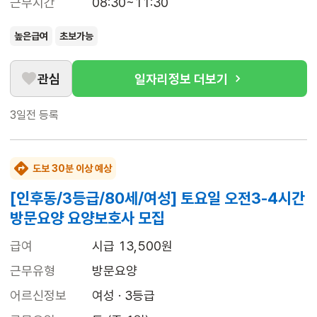
근무시간
08:30~11:30
높은급여
초보가능
관심
일자리정보 더보기
3일전
등록
도보 30분 이상 예상
[인후동/3등급/80세/여성] 토요일 오전3-4시간
방문요양 요양보호사 모집
급여
시급 13,500원
근무유형
방문요양
어르신정보
여성 · 3등급