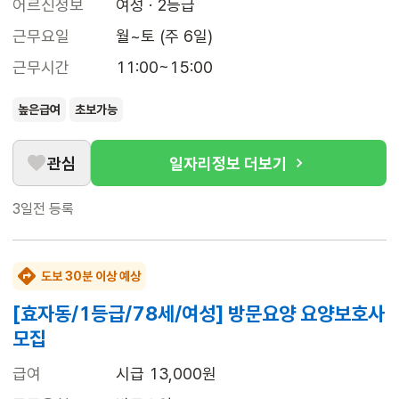
어르신정보
여성 · 2등급
근무요일
월~토 (주 6일)
근무시간
11:00~15:00
높은급여
초보가능
관심
일자리정보 더보기
3일전
등록
도보 30분 이상 예상
[효자동/1등급/78세/여성] 방문요양 요양보호사
모집
급여
시급 13,000원