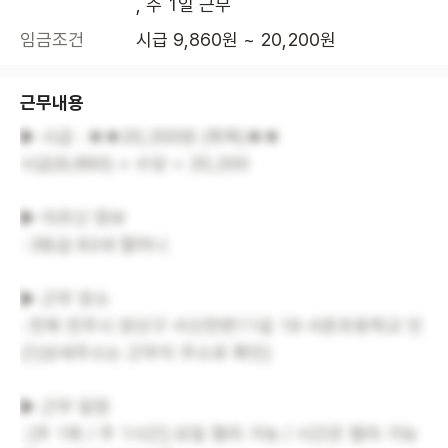
, 주 1일 근무
임금조건
시급 9,860원 ~ 20,200원
근무내용
▶ 시급 : ★★20,200원 (목욕)★★
시급(9,860) + 수당 = 20,200
▶ 어르신 정보
: 3등급 82세 할머니
▶ 근무 장소
: 전북 전주시 완산구 서신천변11길 19 서문초등학교 인
근(상세주소는 근무지 주소로 확인)
▶ 근무 일정
: [주 1회 / 주 1시간] 요일 협의 가능 / 시간은 협의 가능