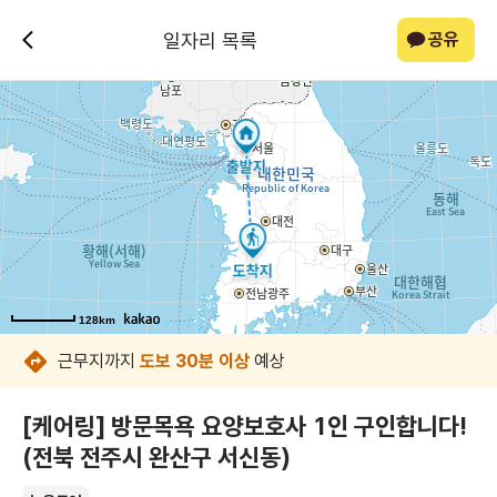
일자리 목록
공유
128km
128km
128km
128km
128km
128km
128km
128km
근무지까지
도보 30분 이상
예상
[케어링] 방문목욕 요양보호사 1인 구인합니다!
(전북 전주시 완산구 서신동)