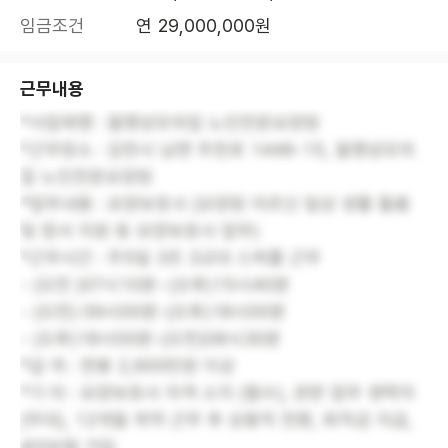
임금조건
연 29,000,000원
근무내용
*사업체명 : 월명성모의집 노인전문요양원
*근무장소 : 김천시 남면 주천로 1448-15, 월명성모의
집 노인전문요양원
*업무내용 : 요양보호사 (요양원 어르신 일상 생활 돌봄
및 정서 지원 등 요양보호사 업무)
*근무시간 : 주5일 3조 3교대 스케쥴 근무
- (오전 )07시10분~(오후)15시40분
- (오전) 09시00분-(오후)18시00분
- (오후)18시00분-(오전)08시30분
*급 여 : 연봉 2,900만원 이상
*기 타 : 요양보호사 자격 소지 (필수), 관련 업무 경력자
(우대), 12개월 계약 근무 후 상용직 전환, 퇴직금 지급,
4대보험 가입