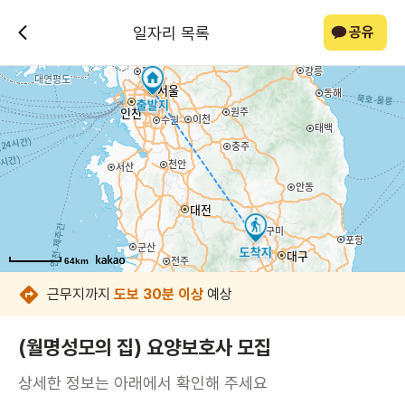
일자리 목록
공유
64km
64km
64km
64km
64km
64km
근무지까지
도보 30분 이상
예상
(월명성모의 집) 요양보호사 모집
상세한 정보는 아래에서 확인해 주세요