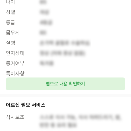
나이
85
성별
여성
등급
4등급
몸무게
60
질병
손가락 골절로 수술하심.
인지상태
정상 (치매 증상 없음)
동거여부
독거중
특이사항
앱으로 내용 확인하기
어르신 필요 서비스
식사보조
스스로 식사 가능, 식사 차려드리기, 밥, 
반찬 등 요리 필요