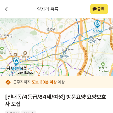
일자리 목록
공유
2km
2km
2km
2km
2km
2km
2km
2km
근무지까지
도보 30분 이상
예상
[신내동/4등급/84세/여성] 방문요양 요양보호
사 모집