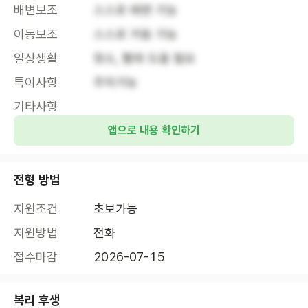
배변보조
스스로 배변 가능
이동보조
스스로 거동 가능
일상생활
청소, 빨래 도움 필요
특이사항
주차가능
기타사항
앱으로 내용 확인하기
전형 방법
지원조건
초보가능
지원방법
전화
접수마감
2026-07-15
복리 후생