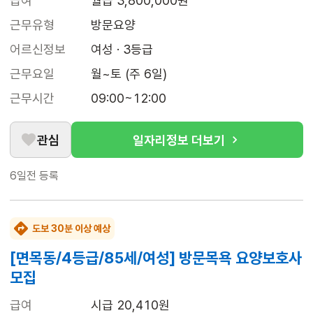
급여
월급 3,800,000원
근무유형
방문요양
어르신정보
여성 · 3등급
근무요일
월~토 (주 6일)
근무시간
09:00~12:00
관심
일자리정보 더보기
6일전
등록
도보 30분 이상 예상
[면목동/4등급/85세/여성] 방문목욕 요양보호사
모집
급여
시급 20,410원