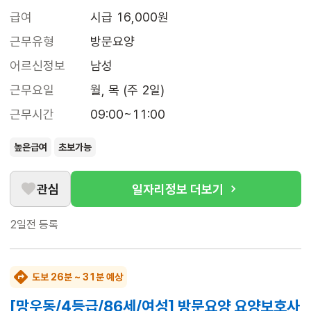
급여
시급 16,000원
근무유형
방문요양
어르신정보
남성
근무요일
월, 목 (주 2일)
근무시간
09:00~11:00
높은급여
초보가능
관심
일자리정보 더보기
2일전
등록
도보 26분 ~ 31분 예상
[망우동/4등급/86세/여성] 방문요양 요양보호사