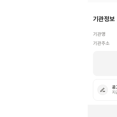
기관정보
기관명
기관주소
공
지