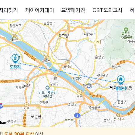
자리찾기
케어아카데미
요양매거진
CBT모의고사
혜
지
도보 30분 이상
예상