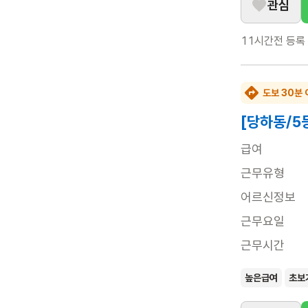
관심
11시간전
등록
도보 30분 
[당하동/5
급여
근무유형
어르신정보
근무요일
근무시간
높은급여
초보