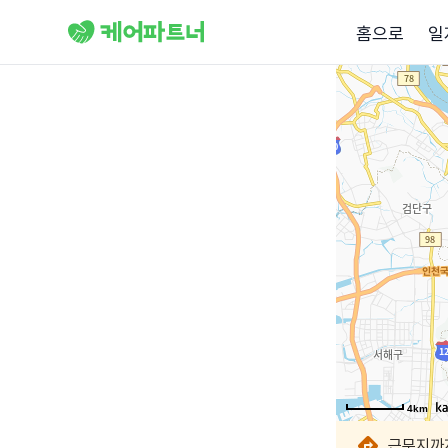
홈으로
일
4km
4km
4km
4km
4km
4km
4km
4km
근무지까