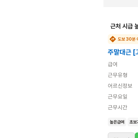
근처 시급 
도보 30분 
주말대근 [
급여
근무유형
어르신정보
근무요일
근무시간
높은급여
초보