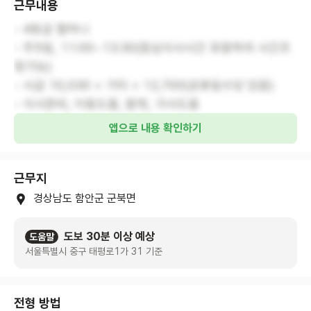
근무내용
- 4등급 할머니
- 주5일, 11:00~13:30(점심식사시간 포함하여 시간조
정가능)
- 시급 10,030 + 기타 = 12,700(공휴일수당 있음)
- 식사준비, 이동도움, 말벗, 가사도움
앱으로 내용 확인하기
근무지
경상남도 함안군 군북면
도보 30분 이상 예상
도움말
서울특별시 중구 태평로1가 31 기준
전형 방법