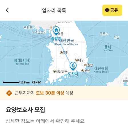
일자리 목록
공유
128km
128km
128km
128km
128km
128km
근무지까지
도보 30분 이상
예상
요양보호사 모집
상세한 정보는 아래에서 확인해 주세요