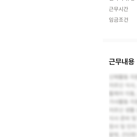
근무시간
임금조건
근무내용
신체활동 지
어르신 식사,
휠체어 이동,
가사활동 지
어르신 생활 
식사 준비 및
정서 및 인지
말벗, 간단한