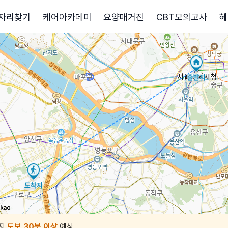
자리찾기
케어아카데미
요양매거진
CBT모의고사
혜
지
도보 30분 이상
예상