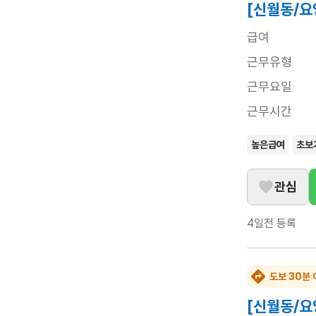
[신월동/요
급여
근무유형
근무요일
근무시간
높은급여
초보
관심
4일전
등록
도보 30분 
[신월동/요