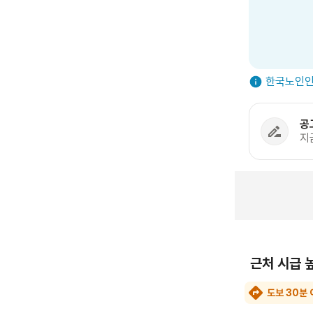
한국노인인
공
지
근처 시급 
도보 30분 