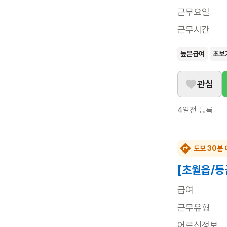
근무요일
근무시간
높은급여
초보
관심
4일전
등록
도보 30분 
[초월읍/등
급여
근무유형
어르신정보