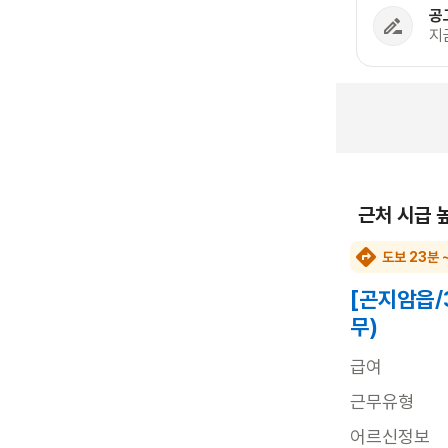
공
지
근처 시급 
도보 23분 
[곤지암읍/
무)
급여
근무유형
어르신정보