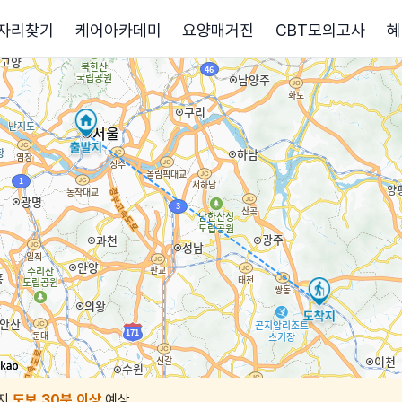
자리찾기
케어아카데미
요양매거진
CBT모의고사
혜
지
도보 30분 이상
예상