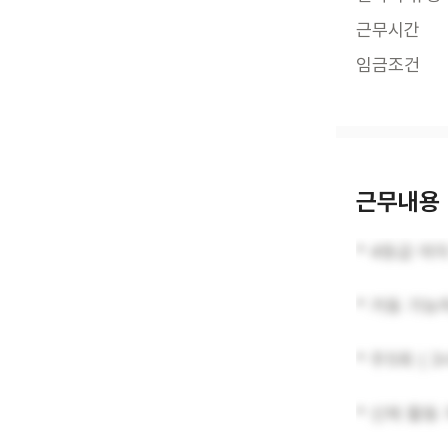
근무시간
임금조건
근무내용
* 4등급 여
* 거동 가능
* 주5회 ( 3
* 신체 활동