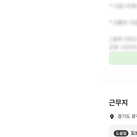
* 시급+주휴
* 교통비 지
[ 실제 서비
근로 시간이나
근무지
경기도 광
도
도움말