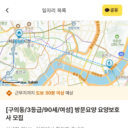
일자리 목록
공유
2km
2km
2km
2km
2km
2km
2km
2km
근무지까지
도보 30분 이상
예상
[구의동/3등급/90세/여성] 방문요양 요양보호
사 모집