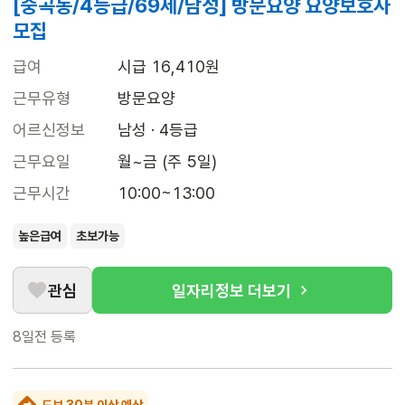
[중곡동/4등급/69세/남성] 방문요양 요양보호사
모집
급여
시급 16,410원
근무유형
방문요양
어르신정보
남성 · 4등급
근무요일
월~금 (주 5일)
근무시간
10:00~13:00
높은급여
초보가능
관심
일자리정보 더보기
8일전
등록