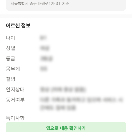
서울특별시 중구 태평로1가 31 기준
어르신 정보
나이
91
성별
여성
등급
3등급
몸무게
55
질병
인지상태
정상 (치매 증상 없음)
동거여부
다른 가족과 동거하고 있으며 서비스 시
간에도 집에 있음
특이사항
앱으로 내용 확인하기