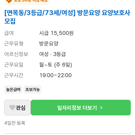
도보 30분 이상 예상
[면목동/3등급/73세/여성] 방문요양 요양보호사
모집
급여
시급 15,500원
근무유형
방문요양
어르신정보
여성 · 3등급
근무요일
월~토 (주 6일)
근무시간
19:00~22:00
높은급여
초보가능
관심
일자리정보 더보기
4일전
등록