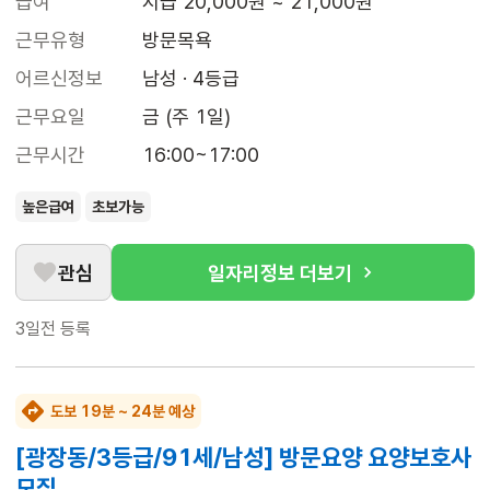
급여
시급 20,000원 ~ 21,000원
근무유형
방문목욕
어르신정보
남성 · 4등급
근무요일
금 (주 1일)
근무시간
16:00~17:00
높은급여
초보가능
관심
일자리정보 더보기
3일전
등록
도보 19분 ~ 24분 예상
[광장동/3등급/91세/남성] 방문요양 요양보호사
모집