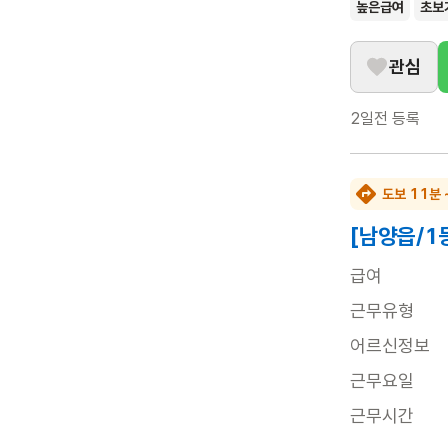
높은급여
초보
관심
2일전
등록
도보 11분 
[남양읍/1
급여
근무유형
어르신정보
근무요일
근무시간