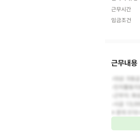
근무시간
임금조건
근무내용
-대상: 5등
-인지활동지원
-근무지: 화
-시급 13,0
※ 문의 010