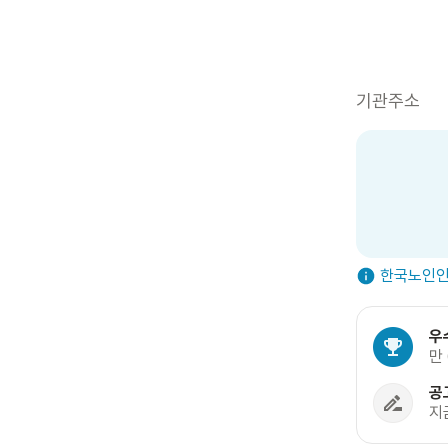
기관주소
한국노인인
우
만
공
지