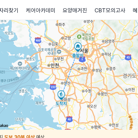
자리찾기
케어아카데미
요양매거진
CBT모의고사
혜
지
도보 30분 이상
예상