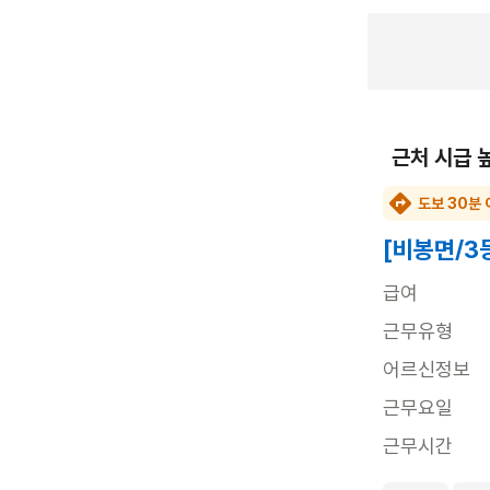
근처 시급 
도보 30분 
[비봉면/3
급여
근무유형
어르신정보
근무요일
근무시간