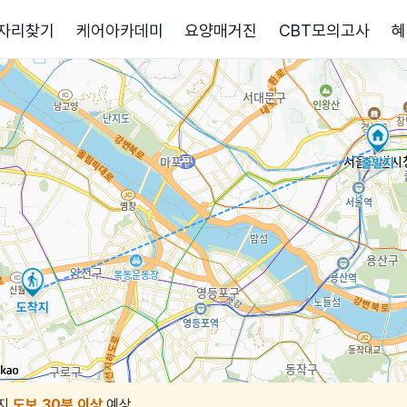
자리찾기
케어아카데미
요양매거진
CBT모의고사
혜
지
도보 30분 이상
예상