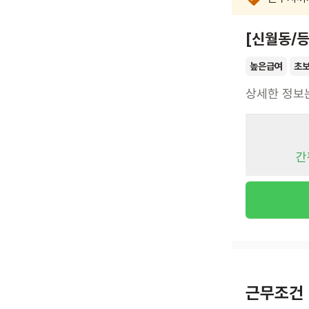
[신월동/등
높은급여
초
상세한 정보
간
근무조건