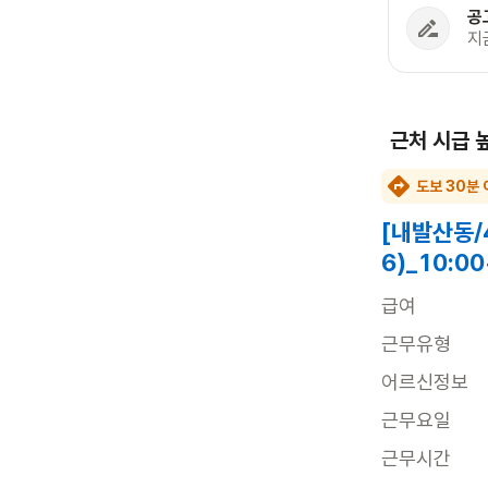
공
지
근처 시급 
도보 30분 
[내발산동/
6)_10:
급여
근무유형
어르신정보
근무요일
근무시간