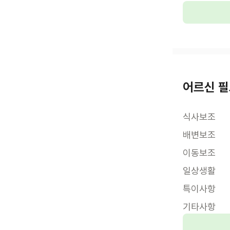
어르신 필
식사보조
배변보조
이동보조
일상생활
특이사항
기타사항