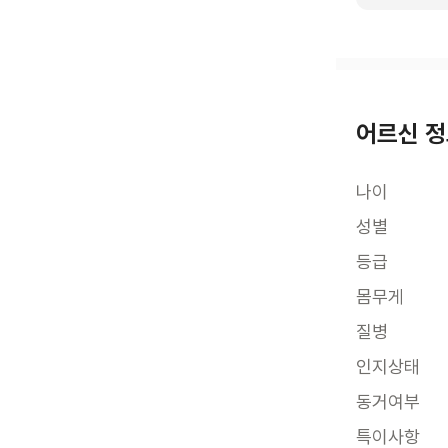
어르신 
나이
성별
등급
몸무게
질병
인지상태
동거여부
특이사항