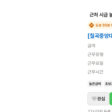
근처 시급 
도보 30분 
[칠곡중앙대
급여
근무유형
근무요일
근무시간
높은급여
초보
관심
17시간전
등록