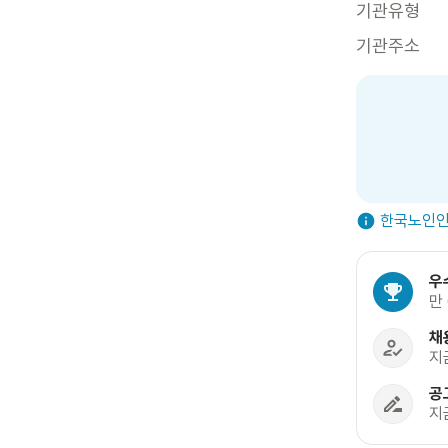
기관유형
기관주소
한국노인인
우
만
채
지
공
지