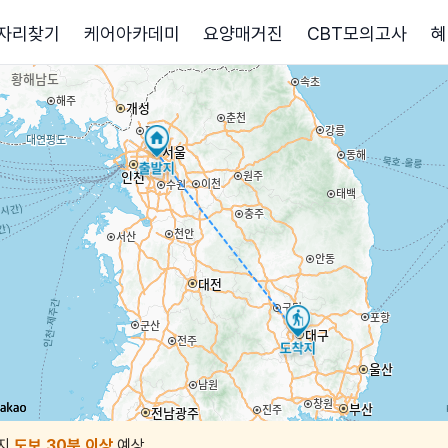
자리찾기
케어아카데미
요양매거진
CBT모의고사
혜
지
도보 30분 이상
예상