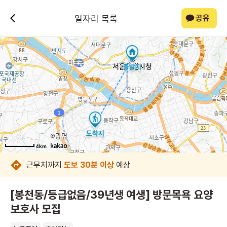
일자리 목록
공유
4km
4km
4km
4km
4km
4km
4km
4km
근무지까지
도보 30분 이상
예상
[봉천동/등급없음/39년생 여생] 방문목욕 요양
보호사 모집