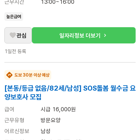
근무시간
13:00~16:00
높은급여
관심
일자리정보 더보기
1일전
등록
도보 30분 이상 예상
[본동/등급 없음/82세/남성] SOS돌봄 월수금 요
양보호사 모집
급여
시급 16,000원
근무유형
방문요양
어르신정보
남성