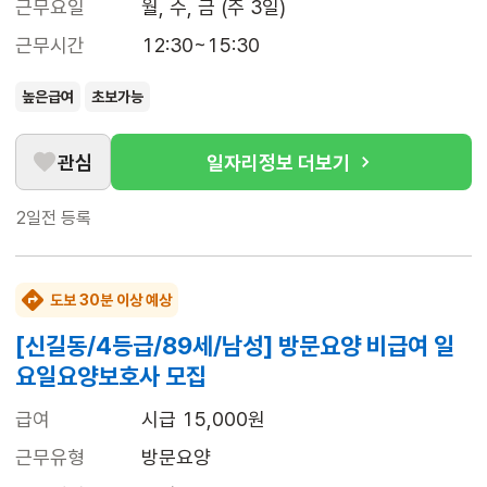
근무요일
월, 수, 금 (주 3일)
근무시간
12:30~15:30
높은급여
초보가능
관심
일자리정보 더보기
2일전
등록
도보 30분 이상 예상
[신길동/4등급/89세/남성] 방문요양 비급여 일
요일요양보호사 모집
급여
시급 15,000원
근무유형
방문요양