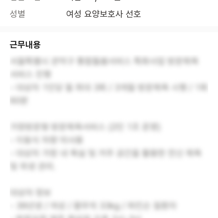
성별
여성 요양보호사 선호
근무내용
서울특별시 관악구 통합돌봄서비스 특화사업 방문목욕
서비스 진행
- 대상자 1인당 월 최대 3회 / 3개월 방문목욕 시행 / 1회
60분
가정방문형 방문목욕서비스 (2인 1조 운영)
- 이동식 차량 미사용
- 대상자 가정 내 욕실 및 거주 공간을 활용한 전신 목욕
및 위생 관리.
대상자 정보
- 39년생 / 여성 / 몸무게 33kg / 파킨슨 질환자