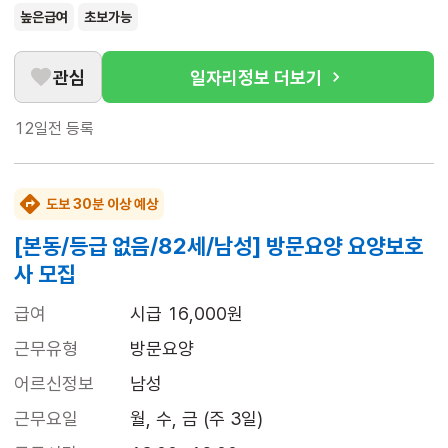
높은급여
초보가능
관심
일자리정보 더보기
12일전
등록
도보 30분 이상 예상
[본동/등급 없음/82세/남성] 방문요양 요양보호
사 모집
급여
시급 16,000원
근무유형
방문요양
어르신정보
남성
근무요일
월, 수, 금 (주 3일)