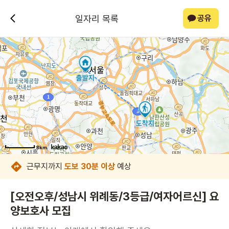
일자리 목록
공유
8km
8km
8km
8km
8km
8km
8km
근무지까지
도보 30분 이상
예상
[오전오후/성남시 위례동/3등급/여자어르신] 요
양보호사 모집