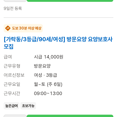
9일전
등록
도보 30분 이상 예상
[가락동/3등급/90세/여성] 방문요양 요양보호사
모집
급여
시급 14,000원
근무유형
방문요양
어르신정보
여성 · 3등급
근무요일
월~토 (주 6일)
근무시간
09:00~13:00
높은급여
초보가능