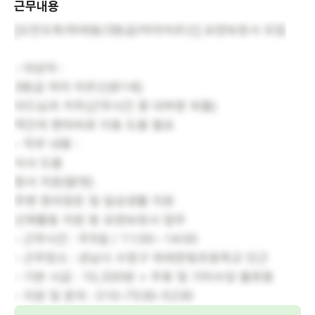
근무내용
[오전오후/위례동/3등급/여자어르신] 요양보호사 모집
- 대상자 :
3등급 여자 어르신(81세)
아드님과 거주(근무시간 중 대부분 외출)
약간의 편마비로 이동 도움 필요
- 직무 내용 :
식사 도움
정서 지원(말벗)
주변 정리정돈 및 일상생활 지원
신체활동 지원 등 요양보호사 업무
- 근무시간 : 주5일 / 11:00∼14:00
- 근무장소 : 성남시 수정구 위례한빛초등학교 인근
- 기본 시급 : 10,320원 + 주휴 및 기타수당 불포함
- 지원 및 문의 : 010-7530-5230