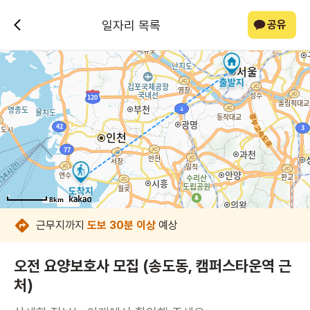
일자리 목록
공유
8km
8km
8km
8km
8km
8km
8km
8km
근무지까지
도보 30분 이상
예상
오전 요양보호사 모집 (송도동, 캠퍼스타운역 근
처)