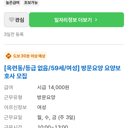
높은급여
초보가능
관심
일자리정보 더보기
3일전
등록
도보 30분 이상 예상
[옥련동/등급 없음/59세/여성] 방문요양 요양보
호사 모집
급여
시급 14,000원
근무유형
방문요양
어르신정보
여성
근무요일
월, 수, 금 (주 3일)
근무시간
10:00~13:00