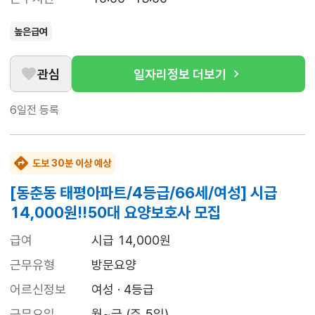
높은급여
관심
일자리정보 더보기
6일전
등록
도보 30분 이상 예상
[동춘동 태평아파트/4등급/66세/여성] 시급
14,000원!!50대 요양보호사 모집
급여
시급 14,000원
근무유형
방문요양
어르신정보
여성 · 4등급
근무요일
월~금 (주 5일)