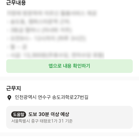
근무내용
가정에 방문하여 어르신 돌봄서비스 제공
- 송도동, 캠퍼스타운역 근처.
- 3등급 할머니 (자녀와 거주)
- 오전9시~ 12시까지 (하루 3시간)
- 월 ~ 금
- 시급: 13,300원(주휴수당, 연차수당 포함)
앱으로 내용 확인하기
근무지
인천광역시 연수구 송도과학로27번길
도보 30분 이상 예상
도움말
서울특별시 중구 태평로1가 31 기준