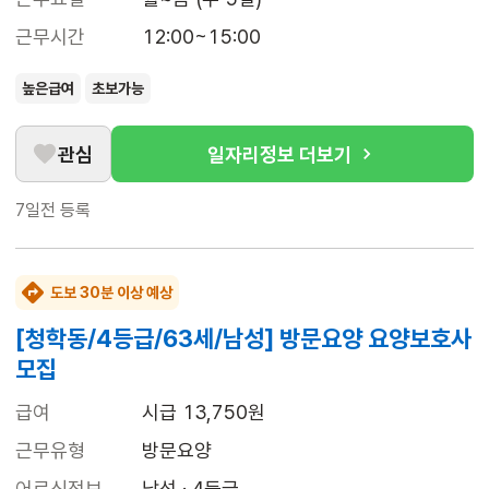
근무시간
12:00~15:00
높은급여
초보가능
관심
일자리정보 더보기
7일전
등록
도보 30분 이상 예상
[청학동/4등급/63세/남성] 방문요양 요양보호사
모집
급여
시급 13,750원
근무유형
방문요양
어르신정보
남성 · 4등급