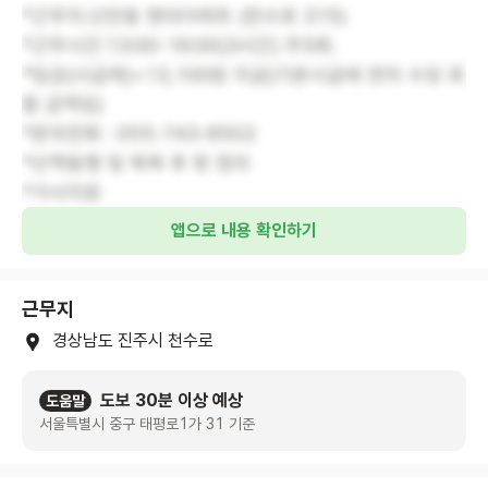
*근무지:신안동 현대아파트 (천수로 315)
*근무시간:13:00-16:00(3시간) 주5회.
*임금(시급제)=13,100원 지급(기본시급에 연차 수당 포
함 금액임)
*문의전화 : 055-743-8502
*산책동행 및 목욕 후 뒷 정리
*가사지원
앱으로 내용 확인하기
근무지
경상남도 진주시 천수로
도보 30분 이상 예상
도움말
서울특별시 중구 태평로1가 31 기준