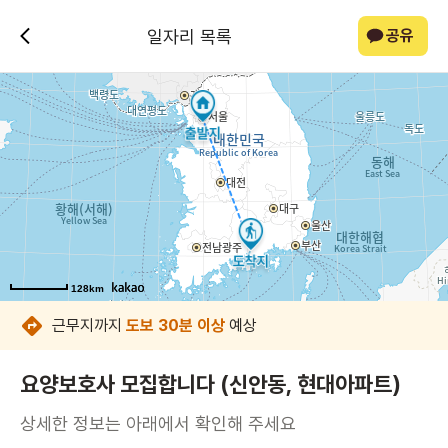
일자리 목록
공유
128km
128km
128km
128km
128km
128km
128km
128km
근무지까지
도보 30분 이상
예상
요양보호사 모집합니다 (신안동, 현대아파트)
상세한 정보는 아래에서 확인해 주세요