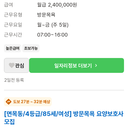
급여
월급 2,400,000원
근무유형
방문목욕
근무요일
월~금 (주 5일)
근무시간
07:00~16:00
높은급여
초보가능
관심
일자리정보 더보기
2일전
등록
도보 27분 ~ 32분 예상
[면목동/4등급/85세/여성] 방문목욕 요양보호사
모집