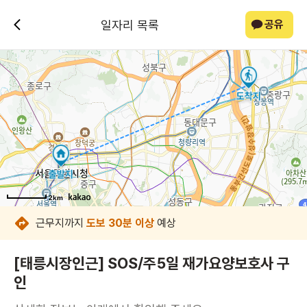
일자리 목록
공유
2km
2km
2km
2km
2km
2km
2km
2km
근무지까지
도보 30분 이상
예상
[태릉시장인근] SOS/주5일 재가요양보호사 구
인