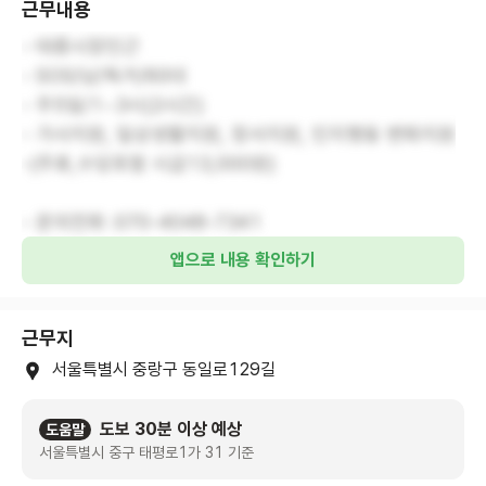
근무내용
- 태릉시장인근
- SOS/남/독거/60대
- 주5일/1~3시(2시간)
- 가사지원, 일상생활지원, 정서지원, 인지행동 변화지원
-(주휴,수당포함 시급13,000원)
- 문의전화 :070-4048-7341
앱으로 내용 확인하기
근무지
서울특별시 중랑구 동일로129길
도보 30분 이상 예상
도움말
서울특별시 중구 태평로1가 31 기준