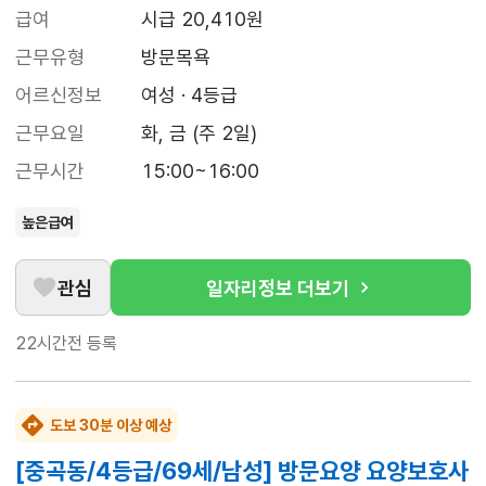
급여
시급 20,410원
근무유형
방문목욕
어르신정보
여성 · 4등급
근무요일
화, 금 (주 2일)
근무시간
15:00~16:00
높은급여
관심
일자리정보 더보기
22시간전
등록
도보 30분 이상 예상
[중곡동/4등급/69세/남성] 방문요양 요양보호사